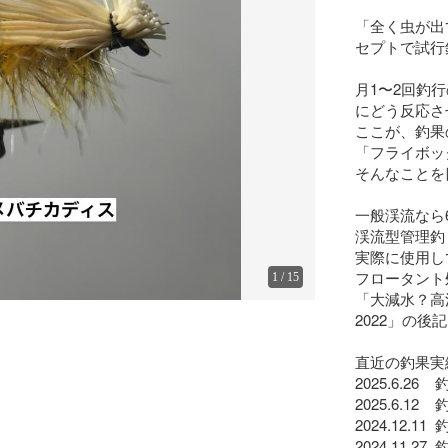
「全く虫が出
セプトで試行
月1〜2回釣
にどう反応さ
ここが、釣果
「フライボッ
そんなことを
一般渓流なら
渓流型管理釣
実際に使用し
フロータント処
1
/
15
「大減水？高
2022」の後
直近の釣果実績
2025.6.26 
2025.6.12 
2024.12.1
2024.11.2