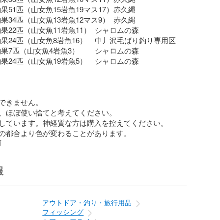
3  釣果51匹（山女魚15岩魚19マス17）赤久縄

    釣果34匹（山女魚13岩魚12マス9）  赤久縄

    釣果22匹（山女魚11岩魚11）  シャロムの森

    釣果24匹（山女魚8岩魚16）    中丿沢毛ばり釣り専用区

   釣果7匹（山女魚4岩魚3）        シャロムの森

     釣果24匹（山女魚19岩魚5）    シャロムの森

できません。

、ほぼ使い捨てと考えてください。

しています。神経質な方は購入を控えてください。

の都合より色が変わることがあります。
前
報
アウトドア・釣り・旅行用品
フィッシング