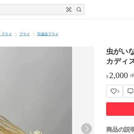
・フライ
フライ
完成品フライ
虫がいな
カディス 
2,000
(
¥
3
商品の説