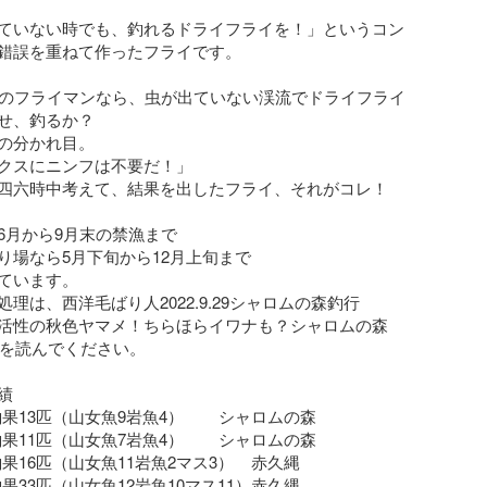
ていない時でも、釣れるドライフライを！」というコン
錯誤を重ねて作ったフライです。

行のフライマンなら、虫が出ていない渓流でドライフライ
せ、釣るか？

の分かれ目。

クスにニンフは不要だ！」

四六時中考えて、結果を出したフライ、それがコレ！

6月から9月末の禁漁まで

り場なら5月下旬から12月上旬まで

ています。

理は、西洋毛ばり人2022.9.29シャロムの森釣行

活性の秋色ヤマメ！ちらほらイワナも？シャロムの森
記を読んでください。



   釣果13匹（山女魚9岩魚4）        シャロムの森

   釣果11匹（山女魚7岩魚4）        シャロムの森

1  釣果16匹（山女魚11岩魚2マス3）    赤久縄

7  釣果33匹（山女魚12岩魚10マス11）赤久縄
