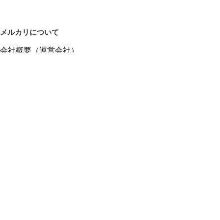
メルカリについて
会社概要（運営会社）
採用情報
プレスリリース
公式ブログ
プレスキット
メルカリUS
メルカリShops
m department（エムデパ）
ヘルプ
ヘルプセンター（ガイド・お問い合わせ）
メルカリShopsでショップを開設する
メルカリShops ショップ管理画面にログイン
メルカリShops出店者向けガイド
お問い合わせ一覧
フリーワードから商品をさがす
プライバシーと利用規約