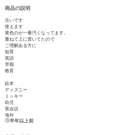
商品の説明
古いです

使えます

黄色のが一番汚くなってます。

重ねて上に置いてたので

ご理解ある方に

知育

英語

早期

教育

絵本

ディズニー

ミッキー

幼児

英会話

海外
半年以上前