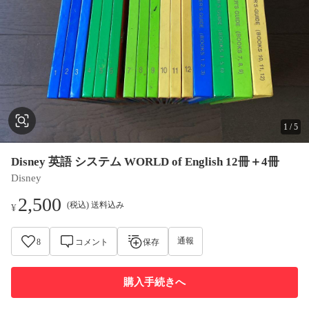
1
/
5
Disney 英語 システム WORLD of English 12冊＋4冊
Disney
2,500
(税込) 送料込み
¥
通報
8
コメント
保存
購入手続きへ