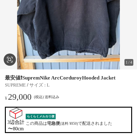
1
/
4
最安値❗️SupremNike ArcCorduroyHooded Jacket
 / 
SUPREME
サイズ
 : 
L
29,000
(税込) 送料込み
¥
らくらくメルカリ便
3辺合計

この商品は
宅急便
で配送されました
(送料 ¥850)
〜80cm