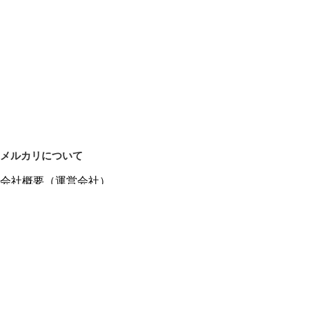
メルカリについて
会社概要（運営会社）
採用情報
プレスリリース
公式ブログ
プレスキット
メルカリUS
メルカリShops
m department（エムデパ）
ヘルプ