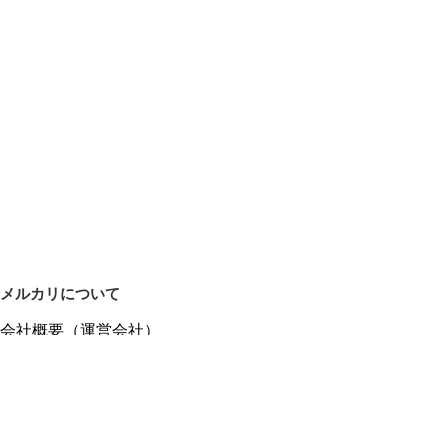
メルカリについて
会社概要（運営会社）
採用情報
プレスリリース
公式ブログ
プレスキット
メルカリUS