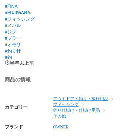
#FINA
#FUJIWARA
#フィッシング
#メバル
#ジグ
#ブラー
#オモリ
#釣り針
#鈎
半年以上前
商品の情報
アウトドア・釣り・旅行用品
フィッシング
カテゴリー
釣り仕掛け・仕掛け用品
その他
ブランド
OWNER