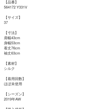
【品番】

564172 Y331V

【サイズ】

37

【寸法】

肩幅43cm

身幅53cm

着丈76cm

袖丈63cm

【素材】

シルク

【着用回数】

ほぼ未使用

【シーズン】

2019年AW
