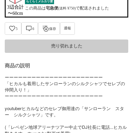
らくらくメルカリ便
3辺合計

この商品は
宅急便
で配送されました
(送料 ¥750)
〜60cm
通報
5
6
保存
売り切れました
商品の説明
ーーーーーーーーーーーーーーーーーーーーーー

「ヒカルも着用したサンローランのシルクシャツでセレブの
仲間入り！」

ーーーーーーーーーーーーーーーーーーーーーー

youtuberヒカルなどのセレブ御用達の「サンローラン　スタ
ー　シルクシャツ」です。

(「レペゼン地球アリーナツアー中止でDJ社長に電話...ヒカル