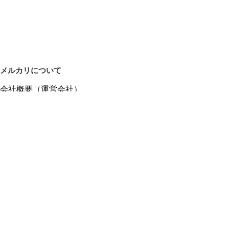
メルカリについて
会社概要（運営会社）
採用情報
プレスリリース
公式ブログ
プレスキット
メルカリUS
メルカリShops
m department（エムデパ）
ヘルプ
ヘルプセンター（ガイド・お問い合わせ）
メルカリShopsでショップを開設する
メルカリShops ショップ管理画面にログイン
メルカリShops出店者向けガイド