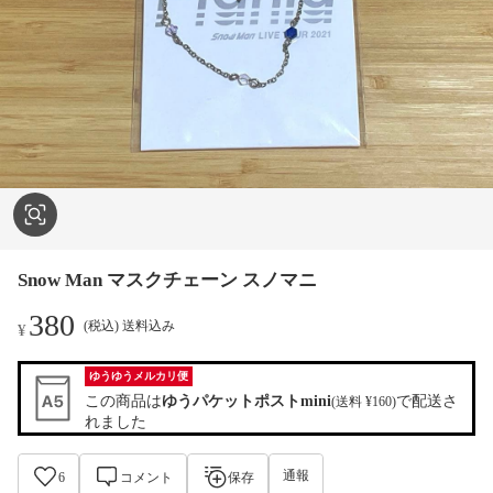
Snow Man マスクチェーン スノマニ
380
(税込) 送料込み
¥
ゆうゆうメルカリ便
この商品は
ゆうパケットポストmini
で配送さ
(送料 ¥160)
れました
通報
6
コメント
保存