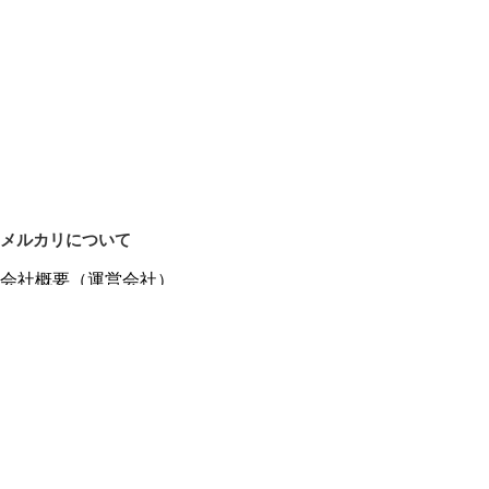
メルカリについて
会社概要（運営会社）
採用情報
プレスリリース
公式ブログ
プレスキット
メルカリUS
メルカリShops
m department（エムデパ）
ヘルプ