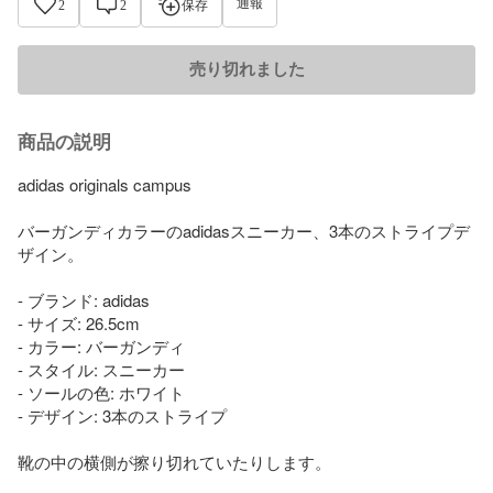
通報
2
2
保存
売り切れました
商品の説明
adidas originals campus 

バーガンディカラーのadidasスニーカー、3本のストライプデ
ザイン。

- ブランド: adidas

- サイズ: 26.5cm

- カラー: バーガンディ

- スタイル: スニーカー

- ソールの色: ホワイト

- デザイン: 3本のストライプ

靴の中の横側が擦り切れていたりします。
