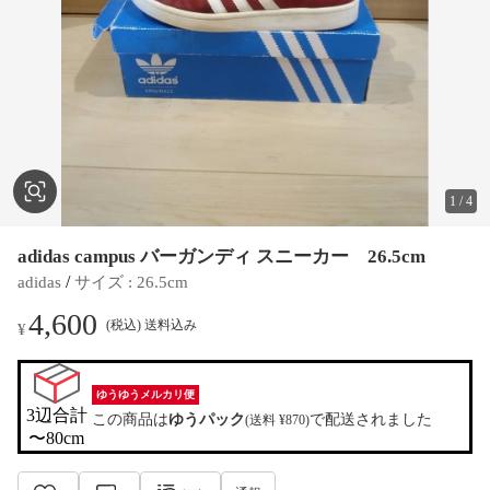
1
/
4
adidas campus バーガンディ スニーカー 26.5cm
 / 
adidas
サイズ
 : 
26.5cm
4,600
(税込) 送料込み
¥
ゆうゆうメルカリ便
3辺合計

この商品は
ゆうパック
で配送されました
(送料 ¥870)
〜80cm