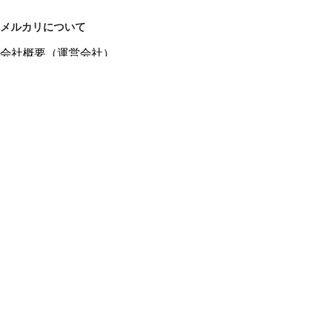
メルカリについて
会社概要（運営会社）
採用情報
プレスリリース
公式ブログ
プレスキット
メルカリUS
メルカリShops
m department（エムデパ）
ヘルプ
ヘルプセンター（ガイド・お問い合わせ）
メルカリShopsでショップを開設する
メルカリShops ショップ管理画面にログイン
メルカリShops出店者向けガイド
お問い合わせ一覧
フリーワードから商品をさがす
プライバシーと利用規約
メルカリ利用規約