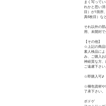
まく写ってい
れかと思い消
目）が1箇所
真6枚目）な
それ以外の部
用、未開封で
【その他】

☆上記の商品
素人検品によ
み、ご購入お
神経質な方、
ご遠慮下さい。
☆即購入可♪

☆梱包資材や
了承下さい。

ボドゲ

ファミリーゲ