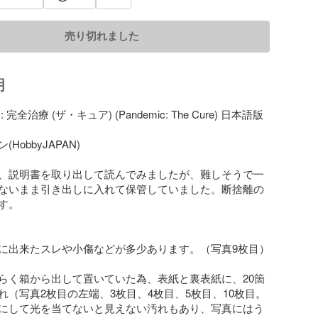
売り切れました
明
完全治療 (ザ・キュア) (Pandemic: The Cure) 日本語版

obbyJAPAN)

、説明書を取り出して読んでみましたが、難しそうで一
ないまま引き出しに入れて保管していました。断捨離の
。

に出来たスレや小傷などが多少あります。（写真9枚目）

らく箱から出して置いていた為、表紙と裏表紙に、20箇
れ（写真2枚目の左端、3枚目、4枚目、5枚目、10枚目。
にして光を当てないと見えない汚れもあり、写真にはう