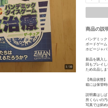
商品の説
パンデミック : 
ボードゲーム

ホビージャパン(H
新品を購入し
回もプレイし
1
/
10
ため出品します
【商品状態】

箱には保管時
説明書はしば
所くらいの汚
写真では斜め