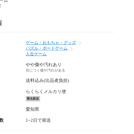
前
報
ゲーム・おもちゃ・グッズ
パズル・ボードゲーム
人生ゲーム
やや傷や汚れあり
目につく傷や汚れがある
送料込み(出品者負担)
らくらくメルカリ便
匿名配送
愛知県
数
1~2日で発送