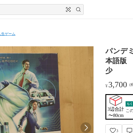
人生ゲーム
パンデ
本語版
少
3,700
(
¥
らく
3辺合計

こ
〜80cm
3