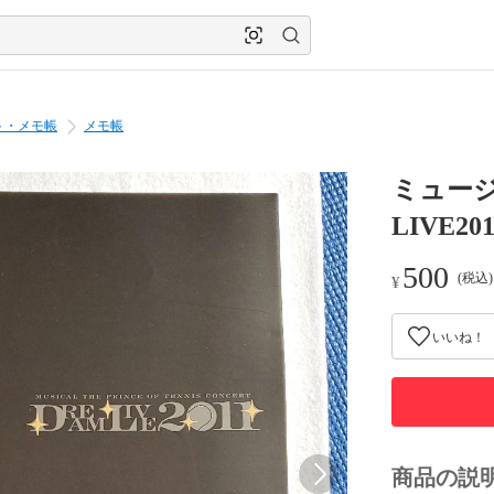
ト・メモ帳
メモ帳
ミュージ
LIVE2
500
(税込
¥
いいね！
商品の説