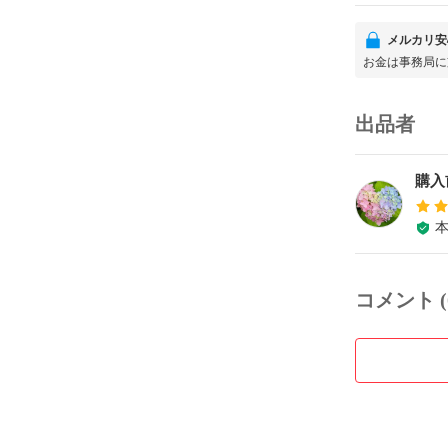
メルカリ安
お金は事務局に
出品者
‪購
コメント (