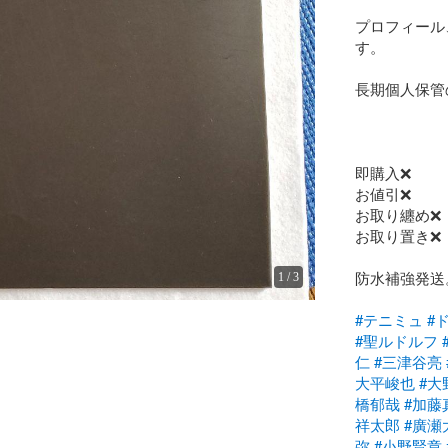
プロフィール
す。

長期個人保管
即購入❌

お値引❌

お取り纏め❌

お取り置き❌

防水補強発送。
1
/
3
#テニミュ
#
#聖ルドルフ
仁
#三津谷亮
大平峻也
#大
橋郁哉
#加藤
祥太郎
#廣瀬
弥
#小野賢章