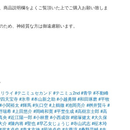
、商品説明欄をよくご覧頂いた上でご購入お願い致しま
のため、神経質な方は御遠慮願います。



ドリライ
#テニミュセカンド
#テニミュ2nd
#青学
#不動峰
#四天宝寺
#氷帝
#本山新之助
#小越勇輝
#和田琢磨
#平牧
#小関裕太
#輝馬
#矢口空
#上鶴徹
#池岡亮介
#桝井賢斗
#
野瑞希
#上田悠介
#岡崎和寛
#平埜生成
#高樹京士郎
#高
真央
#近江陽一郎
#小林豊
#小西成弥
#猪塚健太
#大久保
大介
#陳内将
#聖也
#早乙女じょうじ
#寺山武志
#柾木玲
#岸本卓也
#青木玄徳
#菊池卓也
#志尊淳
#桑野晃輔
#赤