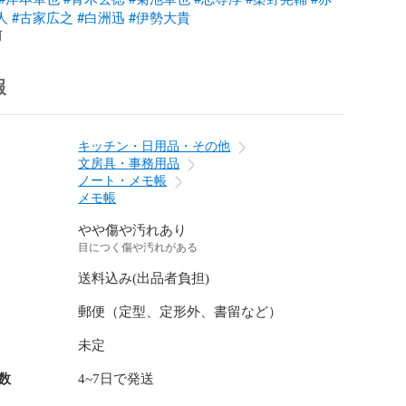
人
#古家広之
#白洲迅
#伊勢大貴
前
報
キッチン・日用品・その他
文房具・事務用品
ノート・メモ帳
メモ帳
やや傷や汚れあり
目につく傷や汚れがある
送料込み(出品者負担)
郵便（定型、定形外、書留など）
未定
数
4~7日で発送