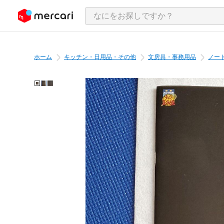
ンツにスキップ
ホーム
キッチン・日用品・その他
文房具・事務用品
ノー