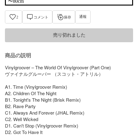
〜80cm
通報
2
コメント
保存
売り切れました
商品の説明
Vinylgroover – The World Of Vinylgroover (Part One)

ヴァイナルグルーバー （スコット・アトリル）

A1. Time (Vinylgroover Remix)

A2. Children Of The Night

B1. Tonight's The Night (Brisk Remix)

B2. Rave Party

C1. Always And Forever (JHAL Remix)

C2. Well Wicked

D1. Can't Stop (Vinylgroover Remix)

D2. Got To Have It
