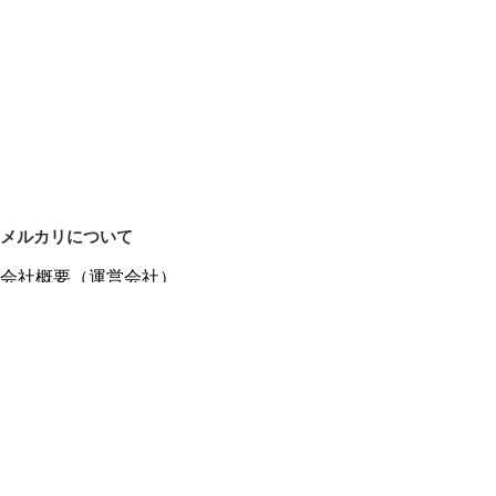
メルカリについて
会社概要（運営会社）
採用情報
プレスリリース
公式ブログ
プレスキット
メルカリUS
メルカリShops
m department（エムデパ）
ヘルプ