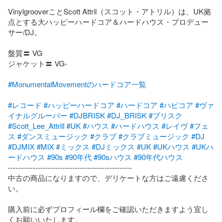
VinylgrooverことScott Attril（スコット・アトリル）は、UK拠
点とする大ハッピーハードコア＆ハードハウス・プロデュー
サー/DJ。

盤質〓 VG

ジャケット〓 VG-

#MonumentalMovementのハードコア一覧
#レコード
#ハッピーハードコア
#ハードコア
#ハピコア
#ヴァ
イナルグルーバー
#DJBRISK
#DJ_BRISK
#ブリスク
#Scott_Lee_Attrill
#UK
#ハウス
#ハードハウス
#レイヴ
#フェ
ス
#ダンスミュージック
#クラブ
#クラブミュージック
#DJ
#DJMIX
#MIX
#ミックス
#DJミックス
#UK
#UKハウス
#UKハ
ードハウス
#90s
#90年代
#90sハウス
#90年代ハウス
--------------------------------------------------

中古の商品になりますので、デリケートな方はご遠慮くださ
い。

購入前に必ずプロフィール欄をご確認いただきますよう宜し
くお願いいたします。
