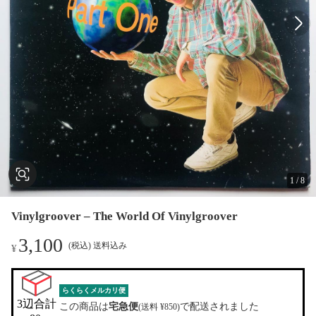
1
/
8
Vinylgroover – The World Of Vinylgroover
3,100
(税込) 送料込み
¥
らくらくメルカリ便
3辺合計

この商品は
宅急便
で配送されました
(送料 ¥850)