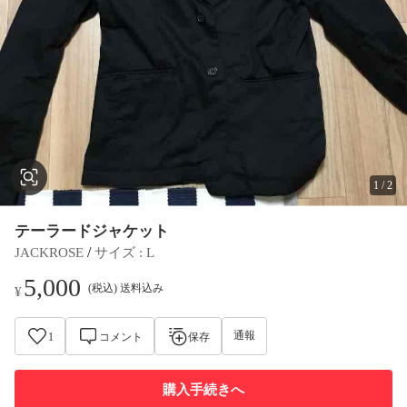
1
/
2
テーラードジャケット
 / 
JACKROSE
サイズ
 : 
L
5,000
(税込) 送料込み
¥
通報
1
コメント
保存
購入手続きへ