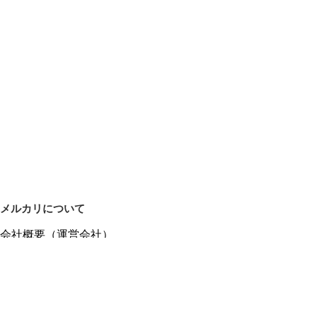
メルカリについて
会社概要（運営会社）
採用情報
プレスリリース
公式ブログ
プレスキット
メルカリUS