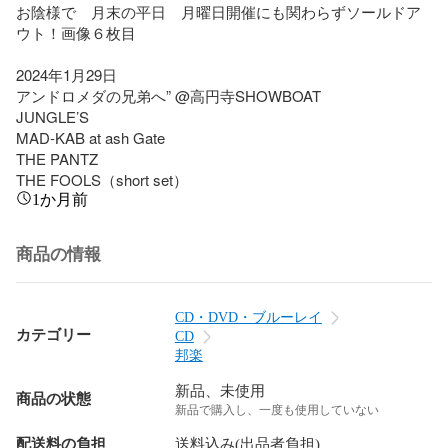
お陰様で　月末の平日　月曜日開催にも関わらずソールドア
ウト！画像６枚目

2024年1月29日

アンドロメダの兄弟へ” @高円寺SHOWBOAT

JUNGLE’S

MAD-KAB at ash Gate

THE PANTZ

THE FOOLS（short set）
1か月前
商品の情報
CD・DVD・ブルーレイ
カテゴリー
CD
邦楽
新品、未使用
商品の状態
新品で購入し、一度も使用していない
配送料の負担
送料込み(出品者負担)