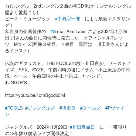
1stシングル、2ndシングル楽曲の初CD化(オリジナルシングル
盤より盤起こし),

ピース・ミュージック　
#中村宗一郎
　により最新マスタリン
グ！

私自身の企画製作の　
#S
 mall Axe Label による2024年1月29
日 川さんの命日に開催時に発売した　オフィシャルTシャ
ツ　Mサイズ(画像３枚目、４枚目　裏面は　川田良さんによ
るイラスト) 

伝説のギタリスト、THE FOOLSの故・川田良が、ワーストノ
イズ、SEX、SYZE、午前四時の後にドラム・不正療法の中村
清、ベース・午前四時の井出と結成したバンド、
JUNGLE’S。　

https://youtu.be/1qmBgodb3iM

#FOOLS
#ジャングルズ
#川田良
#フールズ
#Pヴァイ
ン
ジャングルズ　2024年1月29日  
#川田良命日
　に　一夜限り
の42年振り復活ライブ開催決定！
