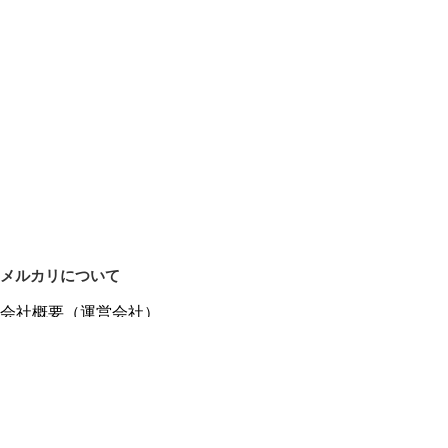
メルカリについて
会社概要（運営会社）
採用情報
プレスリリース
公式ブログ
プレスキット
メルカリUS
メルカリShops