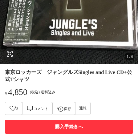
1
/
6
東京ロッカーズ ジャングルズSingles and Live CD+公
式Tシャツ
4,850
(税込) 送料込み
¥
通報
8
コメント
保存
購入手続きへ