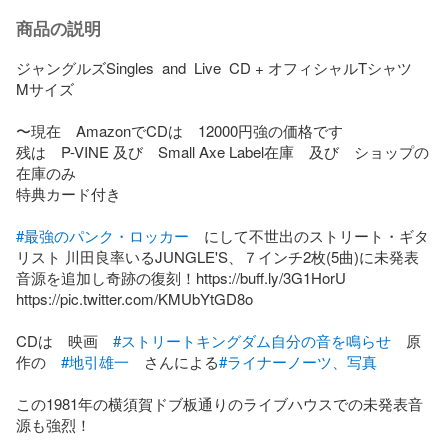
商品の説明
ジャングルズSingles  and  Live  CD + オフィシャルTシャツ　
Mサイズ　

〜現在　AmazonでCDは　12000円強の価格です　

残は　P-VINE 及び　Small Axe Label在庫　及び　ショップの
在庫のみ

特典カード付き

#最強のパンク・ロッカー
　にして不世出のストリート・ギタ
リスト 川田良率いるJUNGLE'S、７インチ2枚(5曲)に未発表
音源を追加し奇跡の復刻！https://buff.ly/3G1HorU 
https://pic.twitter.com/KMUbYtGD8o  

CDは　映画　
#ストリートキングダム自分の音を鳴らせ
　原
作の　
#地引雄一
　さんによる
#ライナーノーツ、写真
この1981年の横須賀ドブ板通りのライブハウスでの未発表音
源も強烈！
