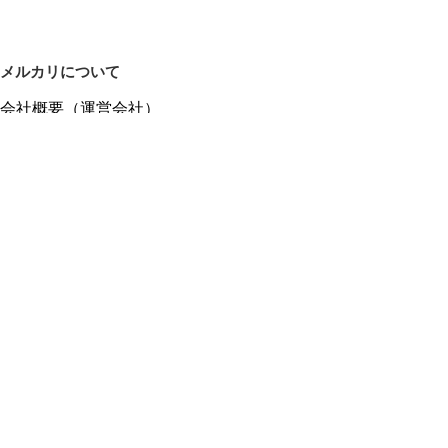
メルカリについて
会社概要（運営会社）
採用情報
プレスリリース
公式ブログ
プレスキット
メルカリUS
メルカリShops
m department（エムデパ）
ヘルプ
ヘルプセンター（ガイド・お問い合わせ）
メルカリShopsでショップを開設する
メルカリShops ショップ管理画面にログイン
メルカリShops出店者向けガイド
お問い合わせ一覧
フリーワードから商品をさがす
プライバシーと利用規約