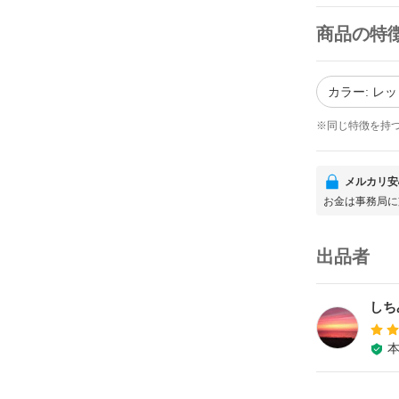
商品の特
カラー: レ
※同じ特徴を持
メルカリ安
お金は事務局に
出品者
しち