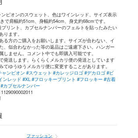
明
onチャンピオンのスウェット、色はワインレッド、サイズ表示
きで肩幅約51cm、身幅約54cm、身丈約68cmです。

段プリント、カプセルナンバーのフェルトを貼ったみたい
あります。

ある方のご購入をお願いします。サイズが合わない、イ
た、似合わなかった等の返品はご遠慮下さい。ハンガー
属しません。コメント中でも即購入可能です。

で発送します。らくらくメルカリ便の発送としています
チャンピオン
#スウェット
#カレッジロゴ
#デカロゴ
#ビ
インレッド
#XL
#フロッキープリント
#フロッキー
#古着
#カプセルナンバー
129090002011
前
報
ファッション