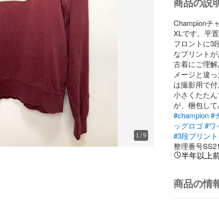
商品の説
Champi
XLです。平置
フロントに3
なプリントが
古着にご理解
メージと違っ
は撮影用で付
小さくたたん
#champion
#
ッグロゴ
#ワ
#3段プリント
1
/
9
整理番号SS211
半年以上
商品の情