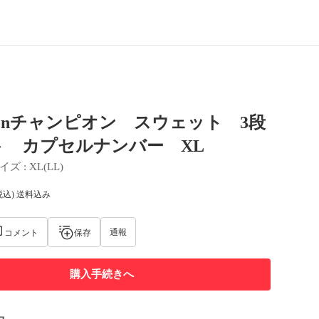
pionチャンピオン スウェット 3段
ト カプセルナンバー XL
イズ
 : 
XL(LL)
税込) 送料込み
通報
コメント
保存
購入手続きへ