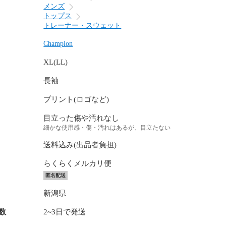
メンズ
トップス
トレーナー・スウェット
Champion
XL(LL)
長袖
プリント(ロゴなど)
目立った傷や汚れなし
細かな使用感・傷・汚れはあるが、目立たない
送料込み(出品者負担)
らくらくメルカリ便
匿名配送
新潟県
数
2~3日で発送