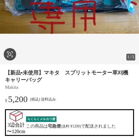
1
/
5
【新品•未使用】マキタ スプリットモーター草刈機
キャリーバッグ
Makita
5,200
(税込) 送料込み
¥
らくらくメルカリ便
3辺合計

この商品は
宅急便
で配送されました
(送料 ¥1200)
〜120cm