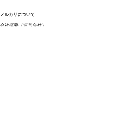
メルカリについて
会社概要（運営会社）
採用情報
プレスリリース
公式ブログ
プレスキット
メルカリUS
メルカリShops
m department（エムデパ）
ヘルプ
ヘルプセンター（ガイド・お問い合わせ）
メルカリShopsでショップを開設する
メルカリShops ショップ管理画面にログイン
メルカリShops出店者向けガイド
お問い合わせ一覧
フリーワードから商品をさがす
プライバシーと利用規約