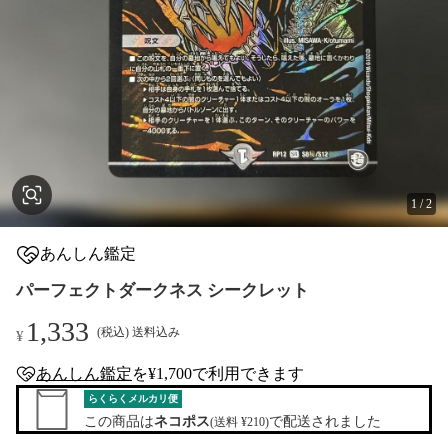
1
/
2
あんしん鑑定
パーフェクトダークネス シークレット
1,333
(税込) 送料込み
¥
あんしん鑑定
を¥1,700で利用できます
anshin-appraisal-tag
らくらくメルカリ便
この商品は
ネコポス
で配送されました
(送料 ¥210)