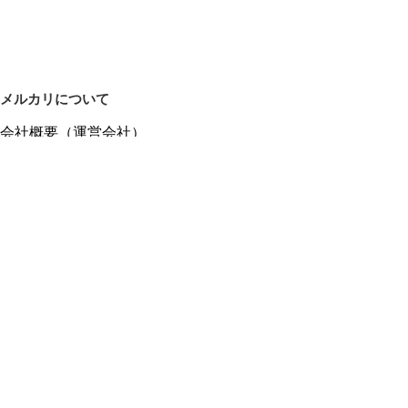
メルカリについて
会社概要（運営会社）
採用情報
プレスリリース
公式ブログ
プレスキット
メルカリUS
メルカリShops
m department（エムデパ）
ヘルプ
ヘルプセンター（ガイド・お問い合わせ）
メルカリShopsでショップを開設する
メルカリShops ショップ管理画面にログイン
メルカリShops出店者向けガイド
お問い合わせ一覧