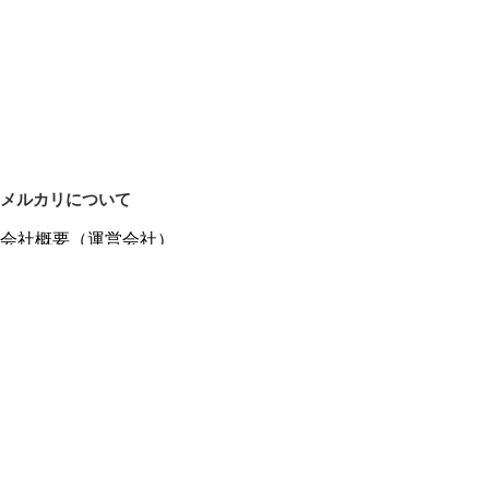
メルカリについて
会社概要（運営会社）
採用情報
プレスリリース
公式ブログ
プレスキット
メルカリUS
メルカリShops
m department（エムデパ）
ヘルプ
ヘルプセンター（ガイド・お問い合わせ）
メルカリShopsでショップを開設する