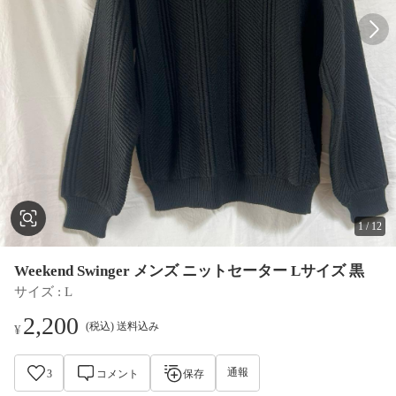
1
/
12
Weekend Swinger メンズ ニットセーター Lサイズ 黒
サイズ
 : 
L
2,200
(税込) 送料込み
¥
通報
3
コメント
保存