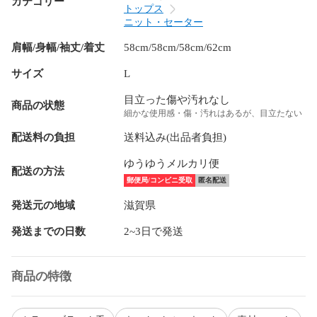
カテゴリー
トップス
ニット・セーター
肩幅/身幅/袖丈/着丈
58cm/58cm/58cm/62cm
サイズ
L
目立った傷や汚れなし
商品の状態
細かな使用感・傷・汚れはあるが、目立たない
配送料の負担
送料込み(出品者負担)
ゆうゆうメルカリ便
配送の方法
郵便局/コンビニ受取
匿名配送
発送元の地域
滋賀県
発送までの日数
2~3日で発送
商品の特徴