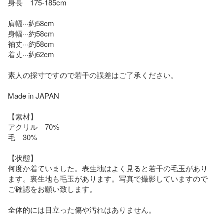
身長　175-185cm

肩幅···約58cm

身幅···約58cm

袖丈···約58cm

着丈···約62cm

素人の採寸ですので若干の誤差はご了承ください。

Made in JAPAN

【素材】

アクリル　70%

毛　30%

【状態】

何度か着ていました。表生地はよく見ると若干の毛玉があり
ます。裏生地も毛玉があります。写真で撮影していますので
ご確認をお願い致します。

全体的には目立った傷や汚れはありません。
