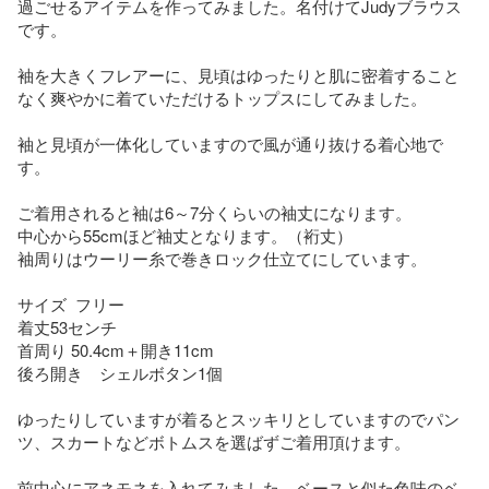
過ごせるアイテムを作ってみました。名付けてJudyブラウス
です。

袖を大きくフレアーに、見頃はゆったりと肌に密着すること
なく爽やかに着ていただけるトップスにしてみました。

袖と見頃が一体化していますので風が通り抜ける着心地で
す。

ご着用されると袖は6～7分くらいの袖丈になります。

中心から55cmほど袖丈となります。（裄丈）

袖周りはウーリー糸で巻きロック仕立てにしています。

サイズ  フリー

着丈53センチ

首周り 50.4cm＋開き11cm

後ろ開き　シェルボタン1個

ゆったりしていますが着るとスッキリとしていますのでパン
ツ、スカートなどボトムスを選ばずご着用頂けます。

前中心にアネモネを入れてみました。ベースと似た色味のベ