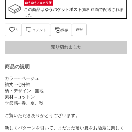
ゆうゆうメルカリ便
この商品は
ゆうパケットポスト
で配送されま
(送料 ¥215)
した
通報
5
コメント
保存
売り切れました
商品の説明
カラー···ベージュ

袖丈···七分袖

柄・デザイン···無地

素材···コットン

季節感···春、夏、秋

ご覧いただきありがとうございます。

新しくパターンを引いて、まだまだ暑い夏をお洒落に楽しく