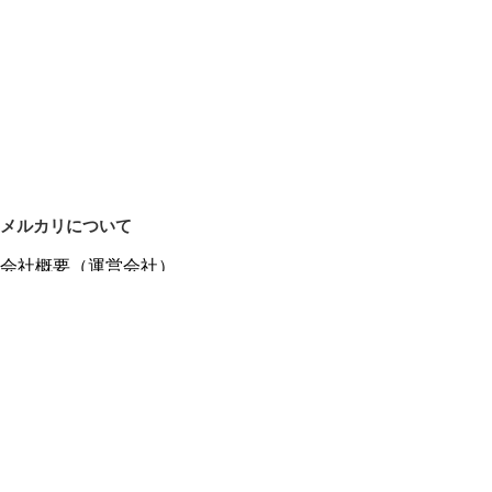
メルカリについて
会社概要（運営会社）
採用情報
プレスリリース
公式ブログ
プレスキット
メルカリUS
メルカリShops
m department（エムデパ）
ヘルプ
ヘルプセンター（ガイド・お問い合わせ）