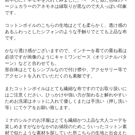
ージュカラーのアネモネは縁取りが黒なので大人っぽい印象
です。

コットンボイルのこちらの生地はとても柔らかく、透け感の
あるふわっとしたシフォンのような手触りでとても上品な布
です。

かなり透け感がございますので、インナーを着ての重ね着は
必須ですが画像のようにキャミワンピース（オリジナルパタ
ーン）などと合わせても。

形自体はとてもシンプルなので付け襟や、アクセサリー等で
アクセントを入れていただくのも素敵です。

またコットンボイルはとても繊細な布ですのでお取り扱いに
はご注意ください。ひっかけや強い力が加わると解れやすい
ためお洗濯はネットに入れて優しくまたは手洗い（押し洗い
等）にてケアをお願い致します。

ミナのシルクのお洋服はとても繊細かつ上品な大人コーデを
楽しめますがなかなかのお値段のためこういったコットン素
材で似たような素材を探していた所こちらの生地と出会えた