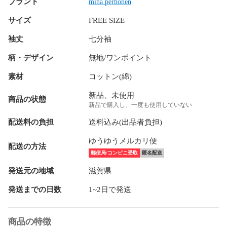
ブランド
mina perhonen
サイズ
FREE SIZE
袖丈
七分袖
柄・デザイン
無地/ワンポイント
素材
コットン(綿)
新品、未使用
商品の状態
新品で購入し、一度も使用していない
配送料の負担
送料込み(出品者負担)
ゆうゆうメルカリ便
配送の方法
郵便局/コンビニ受取
匿名配送
発送元の地域
滋賀県
発送までの日数
1~2日で発送
商品の特徴