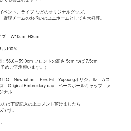
イベント、ライブ などのオリジナルグッズ、

、野球チームのお揃いのユニホームとしても大好評。

　W10cm  H3cm

ル100％

56.0～59.0cm フロントの高さ 5cm つば 7.5cm

は予めご了承願います。）

TTO　Newhattan 　Flex Fit　Yupoongオリジナル　カス
Original Embroidery cap　ベースボールキャップ　メ
ジナル

望の方は下記記入の上コメント頂けましたら

ズです。


