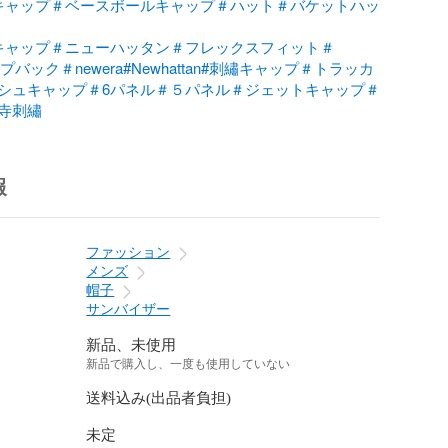
キャップ＃ベースボールキャップ＃ハット＃バケットハッ
キャップ＃ニューハッタン＃フレックスフィット＃
プバック＃newera
#Newhattan
#刺繡キャップ＃トラッカ
シュキャップ＃6パネル＃５パネル＃ジェットキャップ＃
寺刺繡
報
ファッション
メンズ
帽子
サンバイザー
新品、未使用
新品で購入し、一度も使用していない
送料込み(出品者負担)
未定