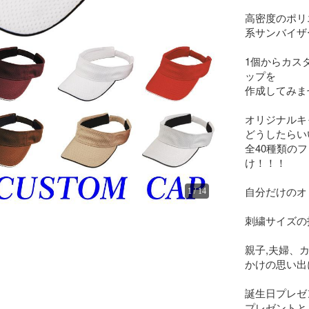
高密度のポリ
系サンバイザー
1個からカス
ップを

作成してみま
オリジナルキ
どうしたらい
全40種類の
け！！！

自分だけのオ
1
/
14
刺繍サイズの指
親子,夫婦、
かけの思い出
誕生日プレゼ
プレゼントと