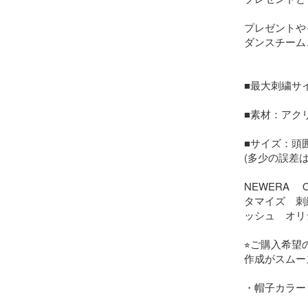
プレゼントや
ダンスチーム
■最大刺繍サイズ
■素材：アクリ
■サイズ：頭囲：
(多少の誤差
NEWERA 　O
タマイズ　刺繍　
ッシュ　オリ
⭐︎ご購入希
作成がスムー
・帽子カラー：