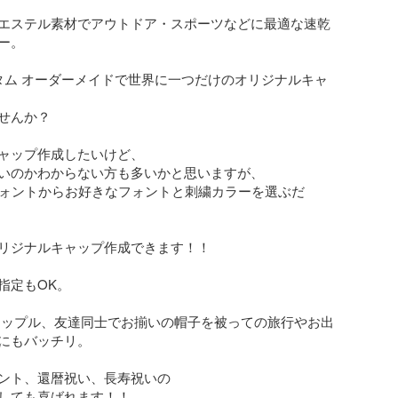
エステル素材でアウトドア・スポーツなどに最適な速乾
。

タム オーダーメイドで世界に一つだけのオリジナルキャ
せんか？

ャップ作成したいけど、

いのかわからない方も多いかと思いますが、

フォントからお好きなフォントと刺繍カラーを選ぶだ
リジナルキャップ作成できます！！

定もOK。

カップル、友達同士でお揃いの帽子を被っての旅行やお出
にもバッチリ。

ント、還暦祝い、長寿祝いの

しても喜ばれます！！
