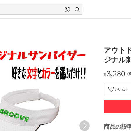
アウト
ジナル
3,280
(
¥
いいね！
商品の説