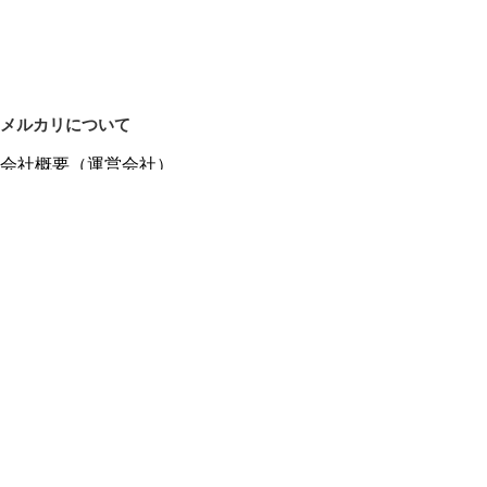
メルカリについて
会社概要（運営会社）
採用情報
プレスリリース
公式ブログ
プレスキット
メルカリUS
メルカリShops
m department（エムデパ）
ヘルプ
ヘルプセンター（ガイド・お問い合わせ）
メルカリShopsでショップを開設する
メルカリShops ショップ管理画面にログイン
メルカリShops出店者向けガイド
お問い合わせ一覧