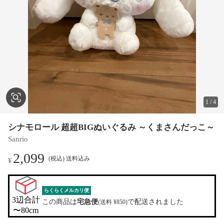
1
/
4
シナモロール 超超BIGぬいぐるみ ～くまさんだっこ～
Sanrio
2,099
(税込) 送料込み
¥
らくらくメルカリ便
3辺合計

この商品は
宅急便
で配送されました
(送料 ¥850)
〜80cm