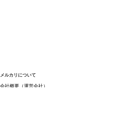
メルカリについて
会社概要（運営会社）
採用情報
プレスリリース
公式ブログ
プレスキット
メルカリUS
メルカリShops
m department（エムデパ）