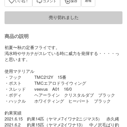
通報
いいね！
コメント
保存
売り切れました
商品の説明
初夏〜秋の定番フライです。

渇水時やサカナがスレている時に威力を発揮する・・・・っ
と思います。

使用マテリアル

・フック　　　TMC212Y　15番

・ポスト　　　TMCエアロドライウィング

・スレッド　　veevus　A01　16/0

・ボディ　　　ヘアーライン　クリスタルダブ　ブラック

・ハックル　　ホワイティング　ヒーバート　ブラック

釣果実績

2021.6.15　釣果14匹（ヤマメ7イワナ2ニジマス5）　赤久縄

2021.6.2　  釣果15匹（ヤマメ2イワナ13）　中ノ沢毛ばり釣