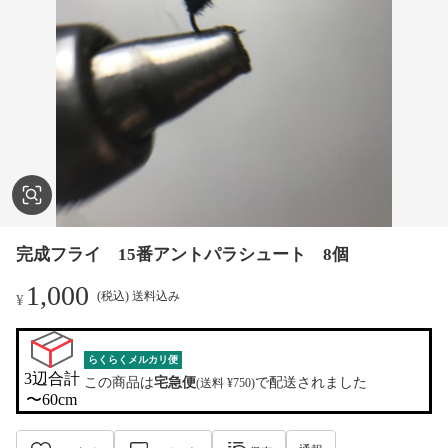
完成フライ 15番アントパラシュート 8個
1,000
(税込) 送料込み
¥
らくらくメルカリ便
3辺合計

この商品は
宅急便
で配送されました
(送料 ¥750)
〜60cm