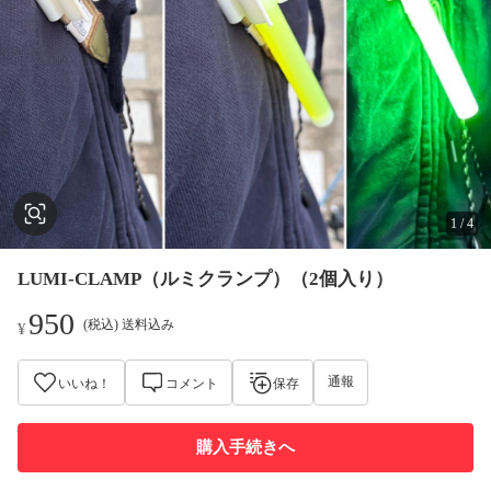
1
/
4
LUMI-CLAMP（ルミクランプ）（2個入り）
950
(税込) 送料込み
¥
通報
いいね！
コメント
保存
購入手続きへ