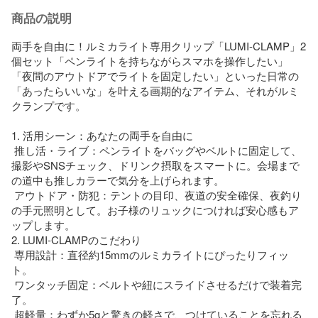
商品の説明
両手を自由に！ルミカライト専用クリップ「LUMI-CLAMP」2
個セット「ペンライトを持ちながらスマホを操作したい」
「夜間のアウトドアでライトを固定したい」といった日常の
「あったらいいな」を叶える画期的なアイテム、それがルミ
クランプです。

1. 活用シーン：あなたの両手を自由に

 推し活・ライブ：ペンライトをバッグやベルトに固定して、
撮影やSNSチェック、ドリンク摂取をスマートに。会場まで
の道中も推しカラーで気分を上げられます。

 アウトドア・防犯：テントの目印、夜道の安全確保、夜釣り
の手元照明として。お子様のリュックにつければ安心感もア
ップします。

2. LUMI-CLAMPのこだわり

 専用設計：直径約15mmのルミカライトにぴったりフィッ
ト。

 ワンタッチ固定：ベルトや紐にスライドさせるだけで装着完
了。

 超軽量：わずか5gと驚きの軽さで、つけていることを忘れる