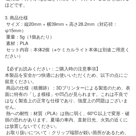
ほどです。

3. 商品仕様

 サイズ：縦20mm × 横39mm × 高さ28.2mm（対応径：
φ15mm）

 重量：5g（1個あたり）

 素材：PLA

 セット内容：本体2個（※ケミカルライト本体は別途ご用意く
ださい）

【必ずお読みください：ご購入時の注意事項】

本製品を安全かつ快適にお使いいただくため、以下の点にご
留意ください。

 商品の仕様（積層跡）：3Dプリンターによる製造のため、表
面に特有の「しま模様」や凹凸が見られます。これは不良で
はなく製造上の正常な仕様であり、強度上の問題はございま
せん。

 熱への耐性：材質（PLA）は熱に弱く、60℃以上で変形・破
損の恐れがあります。夏場の車内、直射日光、火気の近くに
は放置しないでください。

 お取り扱いについて：クリップ端部が鋭い箇所があるため、