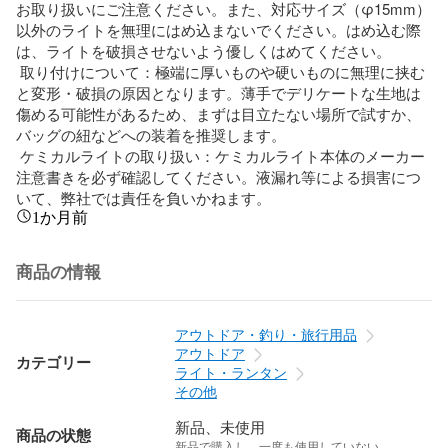
お取り扱いにご注意ください。また、対応サイズ（φ15mm）
以外のライトを無理にはめ込まないでください。はめ込む際
は、ライトを破損させないよう優しくはめてください。

 取り付けについて：極端に厚いものや硬いものに無理に挟む
と変形・破損の原因となります。薄手でデリケートな生地は
傷める可能性があるため、まずは目立たない場所で試すか、
バッグの紐などへの装着を推奨します。

 ケミカルライトの取り扱い：ケミカルライト本体のメーカー
注意書きを必ず確認してください。液漏れ等による損害につ
いて、弊社では責任を負いかねます。
1か月前
商品の情報
アウトドア・釣り・旅行用品
アウトドア
カテゴリー
ライト・ランタン
その他
新品、未使用
商品の状態
新品で購入し、一度も使用していない