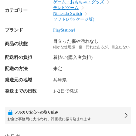
ゲーム・おもちゃ・グッズ
テレビゲーム
カテゴリー
Nintendo Switch
ソフト(パッケージ版)
ブランド
PlayStation4
目立った傷や汚れなし
商品の状態
細かな使用感・傷・汚れはあるが、目立たない
配送料の負担
着払い(購入者負担)
配送の方法
未定
発送元の地域
兵庫県
発送までの日数
1~2日で発送
メルカリ安心への取り組み
お金は事務局に支払われ、評価後に振り込まれます