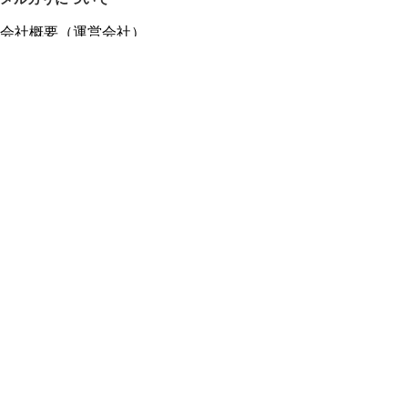
会社概要（運営会社）
採用情報
プレスリリース
公式ブログ
プレスキット
メルカリUS
メルカリShops
m department（エムデパ）
ヘルプ
ヘルプセンター（ガイド・お問い合わせ）
メルカリShopsでショップを開設する
メルカリShops ショップ管理画面にログイン
メルカリShops出店者向けガイド
お問い合わせ一覧
フリーワードから商品をさがす
プライバシーと利用規約
メルカリ利用規約
メルカリShops利用規約
メルカリアンバサダー利用規約