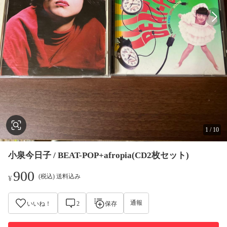
1
/
10
小泉今日子 / BEAT-POP+afropia(CD2枚セット)
900
(税込) 送料込み
¥
通報
いいね！
2
保存