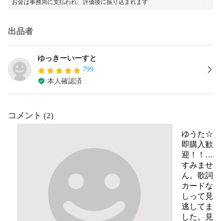
お金は事務局に支払われ、評価後に振り込まれます
出品者
ゆっきーいーすと
799
本人確認済
コメント (2)
ゆうた☆
即購入歓
迎！！プ
ロフ必
すみませ
読！！
ん。歌詞
カードな
しって見
逃してま
した。見