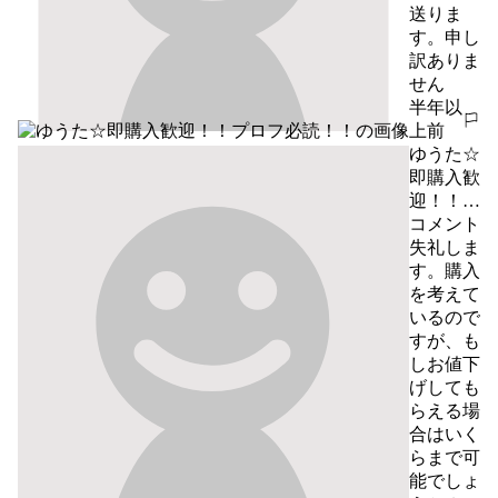
送りま
す。申し
訳ありま
せん
半年以
報告する
上前
ゆうた☆
即購入歓
迎！！プ
ロフ必
コメント
読！！
失礼しま
す。購入
を考えて
いるので
すが、も
しお値下
げしても
らえる場
合はいく
らまで可
能でしょ