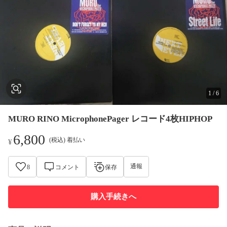
1
/
6
MURO RINO MicrophonePager レコード4枚HIPHOP
6,800
(税込) 着払い
¥
通報
8
コメント
保存
購入手続きへ