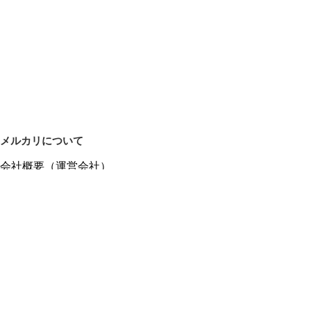
メルカリについて
会社概要（運営会社）
採用情報
プレスリリース
公式ブログ
プレスキット
メルカリUS
メルカリShops
m department（エムデパ）
ヘルプ
ヘルプセンター（ガイド・お問い合わせ）