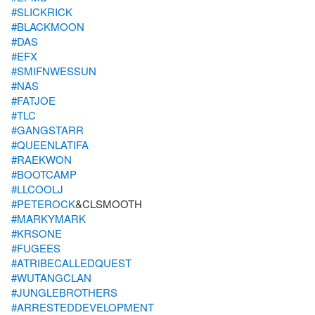
#SLICKRICK
#BLACKMOON
#DAS
#EFX
#SMIFNWESSUN
#NAS
#FATJOE
#TLC
#GANGSTARR
#QUEENLATIFA
#RAEKWON
#BOOTCAMP
#LLCOOLJ
#PETEROCK
#MARKYMARK
#KRSONE
#FUGEES
#ATRIBECALLEDQUEST
#WUTANGCLAN
#JUNGLEBROTHERS
#ARRESTEDDEVELOPMENT