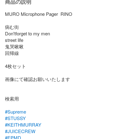
商品の説明
MURO Microphone Pager  RINO

病む街  

Don'tforget to my men

street life 

鬼哭啾啾

回帰線

4枚セット

画像にて確認お願いいたします

検索用

#Supreme
#STUSSY
#KEITHMURRAY
#JUICECREW
#EPMD