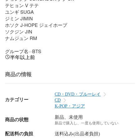
テヒョン V テテ

ユンギ SUGA

ジミン JIMIN

ホソク J-HOPE ジェイホープ

ソクジン JIN

ナムジュン RM

グループ名···BTS
半年以上前
商品の情報
CD・DVD・ブルーレイ
カテゴリー
CD
K-POP・アジア
新品、未使用
商品の状態
新品で購入し、一度も使用していない
配送料の負担
送料込み(出品者負担)