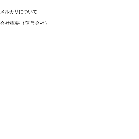
メルカリについて
会社概要（運営会社）
採用情報
プレスリリース
公式ブログ
プレスキット
メルカリUS
メルカリShops
m department（エムデパ）
ヘルプ
ヘルプセンター（ガイド・お問い合わせ）
メルカリShopsでショップを開設する
メルカリShops ショップ管理画面にログイン
メルカリShops出店者向けガイド
お問い合わせ一覧
フリーワードから商品をさがす
プライバシーと利用規約
メルカリ利用規約