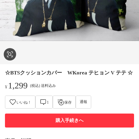
☆BTSクッションカバー WKorea テヒョン V テテ ☆
1,299
(税込) 送料込み
¥
通報
いいね！
1
保存
購入手続きへ