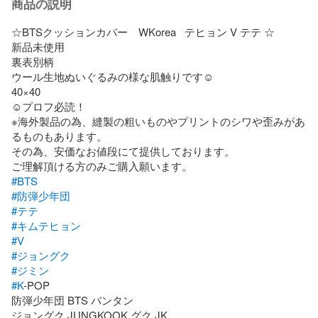
商品の説明
☆BTSクッションカバー　WKorea   テヒョン V テテ ☆

新品未使用

裏表別柄

ウール生地ぬいぐるみの様な肌触りです☺︎

40×40

☺︎プロフ必読！

※海外製品の為、縫製の粗いものやプリントのシワや歪みがあ
るものもあります。

その為、安価なお値段にて提供しております。

#BTS
#防弾少年団
#テテ
#キムテヒョン
#V
#ジョングク
#ジミン
#K
-POP

防弾少年団 BTS バンタン

ジョングク JUNGKOOK グク JK
