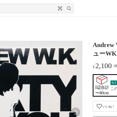
Andrew 
ューWK
2,100
(
¥
らく
3辺合計

こ
〜80cm
いいね！