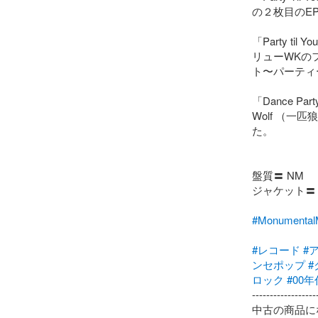
の２枚目のEP 
「Party t
リューWKのフ
ト〜パーティ
「Dance P
Wolf （一匹狼
た。

盤質〓 NM

ジャケット〓 V
#Monumen
#レコード
#
ンセポップ
#
ロック
#00
-------------------
中古の商品に