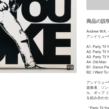
商品の説
Andrew W.K. –
アンドリューW
A1. Party Til 
A2. Party Til 
A3. Party Til 
A4. Old Man

B1. Dance Par
1
/
8
B2. I Want To K
アンドリュー
器奏者、ソン
ル、ポップ 
を組み合わせ
「Party T