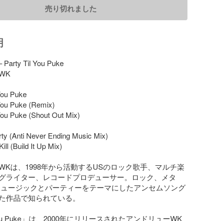
売り切れました
明
 Party Til You Puke

K

You Puke

You Puke (Remix)

You Puke (Shout Out Mix)

ty (Anti Never Ending Music Mix)

ill (Build It Up Mix)

WKは、1998年から活動するUSのロック歌手、マルチ楽
グライター、レコードプロデューサー。ロック、メタ
ミュージックとパーティーをテーマにしたアンセムソング
た作品で知られている。

il You Puke」は、2000年にリリースされたアンドリューWK