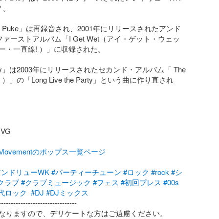
。

il You Puke」は再録音され、2001年にリリースされたアンド
ァーストアルバム「I Get Wet（アイ・ゲット・ウェッ
ー・一直線! ）」に収録された。

arty」は2003年にリリースされたセカンド・アルバム「 The 
 ）」の「Long Live the Party」という曲に作り直され
G

talMovementのポップス一覧ページ
アンドリューWK
#パーティーチューン
#ロック
#rock
#シ
クラブ
#クラブミュージック
#フェス
#初回プレス
#00s
年代ロック
#DJ
#DJミックス
-------------------------------

なりますので、デリケートな方はご遠慮ください。
