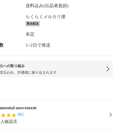
送料込み(出品者負担)
らくらくメルカリ便
匿名配送
未定
数
1~2日で発送
心への取り組み
支払われ、評価後に振り込まれます
mental-movement
482
本人確認済