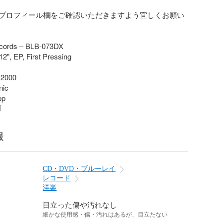
プロフィール欄をご確認いただきますよう宜しくお願い
cords – BLB-073DX

12", EP, First Pressing

2000

ic

op
前
報
CD・DVD・ブルーレイ
レコード
洋楽
目立った傷や汚れなし
細かな使用感・傷・汚れはあるが、目立たない