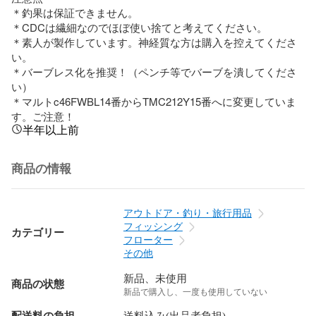
＊釣果は保証できません。

＊CDCは繊細なのでほぼ使い捨てと考えてください。

＊素人が製作しています。神経質な方は購入を控えてくださ
い。

＊バーブレス化を推奨！（ペンチ等でバーブを潰してくださ
い）

＊マルトc46FWBL14番からTMC212Y15番へに変更していま
す。ご注意！
半年以上前
商品の情報
アウトドア・釣り・旅行用品
フィッシング
カテゴリー
フローター
その他
新品、未使用
商品の状態
新品で購入し、一度も使用していない
配送料の負担
送料込み(出品者負担)