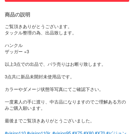
商品の説明
ご覧頂きありがとうございます。

タックル整理の為、出品致します。

ハンクル

ザッガー ×3

以上3点での出品で、バラ売りはお断り致します。

3点共に新品未開封未使用品です。

カラーやダメージ状態等写真にてご確認下さい。

一度素人の手に渡り、中古品になりますのでご理解ある方の
みご購入願います。

最後までご覧頂きありがとうございました。

#vision110
#vision110jr
. 
#vision95
#X75
#X80
#X70
#ビジョン