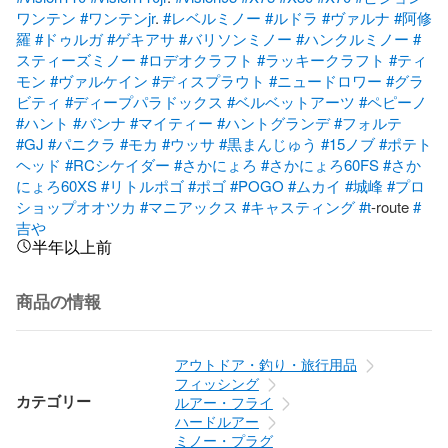
ワンテン
#ワンテンjr
. 
#レベルミノー
#ルドラ
#ヴァルナ
#阿修
羅
#ドゥルガ
#ゲキアサ
#バリソンミノー
#ハンクルミノー
#
スティーズミノー
#ロデオクラフト
#ラッキークラフト
#ティ
モン
#ヴァルケイン
#ディスプラウト
#ニュードロワー
#グラ
ビティ
#ディープパラドックス
#ベルベットアーツ
#ペピーノ
#ハント
#バンナ
#マイティー
#ハントグランデ
#フォルテ
#GJ
#パニクラ
#モカ
#ウッサ
#黒まんじゅう
#15ノブ
#ポテト
ヘッド
#RCシケイダー
#さかにょろ
#さかにょろ60FS
#さか
にょろ60XS
#リトルポゴ
#ポゴ
#POGO
#ムカイ
#城峰
#プロ
ショップオオツカ
#マニアックス
#キャスティング
#t
-route 
#
吉や
半年以上前
商品の情報
アウトドア・釣り・旅行用品
フィッシング
カテゴリー
ルアー・フライ
ハードルアー
ミノー・プラグ