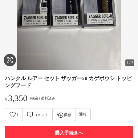
1
/
2
ハンクル ルアー セット ザッガー50 カゲボウシ トッピ
ングフード
3,350
(税込) 送料込み
¥
通報
1
コメント
保存
購入手続きへ