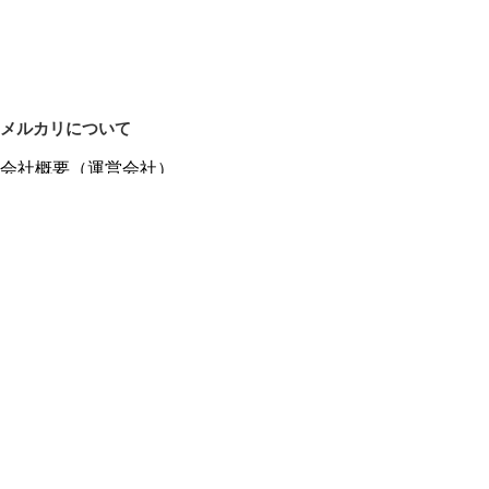
メルカリについて
会社概要（運営会社）
採用情報
プレスリリース
公式ブログ
プレスキット
メルカリUS
メルカリShops
m department（エムデパ）
ヘルプ
ヘルプセンター（ガイド・お問い合わせ）
メルカリShopsでショップを開設する
メルカリShops ショップ管理画面にログイン
メルカリShops出店者向けガイド
お問い合わせ一覧