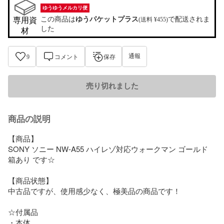
ゆうゆうメルカリ便
この商品は
ゆうパケットプラス
で配送されま
専用資
(送料 ¥455)
した
材
通報
9
コメント
保存
売り切れました
商品の説明
【商品】

SONY ソニー NW-A55 ハイレゾ対応ウォークマン ゴールド 
箱あり です☆

【商品状態】

中古品ですが、使用感少なく、極美品の商品です！

☆付属品

・本体
