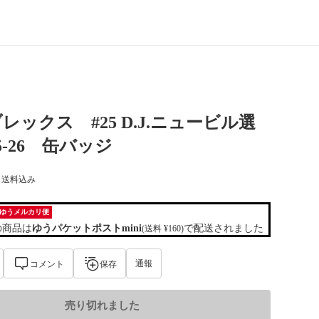
レックス #25 D.J.ニュービル選
5-26 缶バッジ
) 送料込み
ゆうメルカリ便
の商品は
ゆうパケットポストmini
で配送されました
(送料 ¥160)
通報
コメント
保存
売り切れました