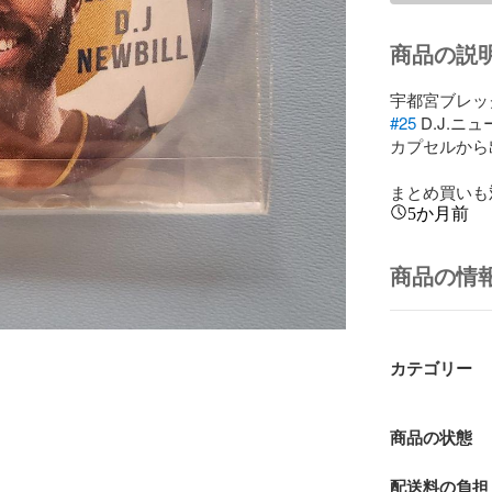
商品の説
#25
 D.J.ニ
カプセルから
まとめ買いも
5か月前
商品の情
カテゴリー
商品の状態
配送料の負担