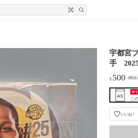
宇都宮ブ
手 202
500
(税込
¥
ゆう
こ
いいね！