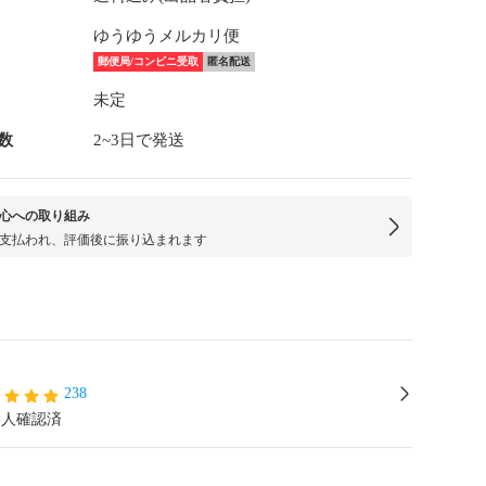
ゆうゆうメルカリ便
郵便局/コンビニ受取
匿名配送
未定
数
2~3日で発送
心への取り組み
支払われ、評価後に振り込まれます
238
本人確認済