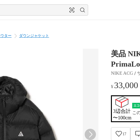
アウター
ダウンジャケット
美品 NIK
PrimaLo
 / 
NIKE ACG
33,000
¥
エコ
3辺合計

こ
〜100cm
17