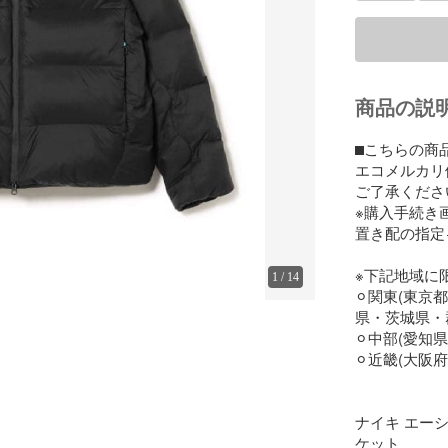
商品の説
⬛︎こちらの
エコメルカリ
ご了承ください
※購入手続き画
置き配の指定
※下記地域に
1
/
14
⚪︎関東(東
県・茨城県・群
⚪︎中部(愛知県
⚪︎近畿(大
ナイキ エーシー
ケット
