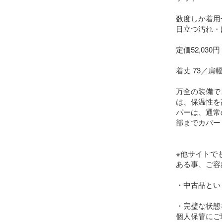
数度しか着用
目立つ汚れ・
定価52,030円

着丈 73／肩幅 
万全の装備で、寒
は、保温性を
パーは、通常
部までカバー
※他サイトで
ある事、ご容
・中古品とい
・完璧な状態
個人保管にご