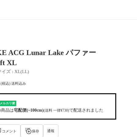
E ACG Lunar Lake パファー
ft XL
サイズ
 : 
XL(LL)
(税込) 送料込み
メルカリ便
の商品は
宅配便(~100cm)
で配送されました
(送料 一律¥730)
通報
コメント
保存