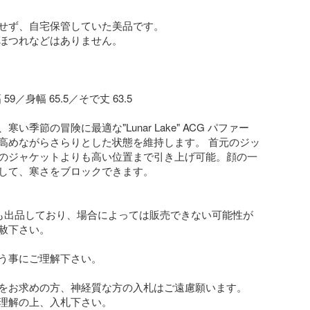
せず、自宅保管していた美品です。

ほつれなどはありません。

59／身幅 65.5／そで丈 63.5

い季節の冒険に最適な"Lunar Lake" ACG パファー
高めながらさらりとした状態を維持します。 首元のジッ
のジャケットよりも高い位置まで引き上げ可能。顔の一
して、寒さをブロックできます。

も出品しており、場合によっては販売できない可能性が
赦下さい。

う事にご理解下さい。

をお求めの方、神経質な方の入札はご遠慮願います。

理解の上、入札下さい。
