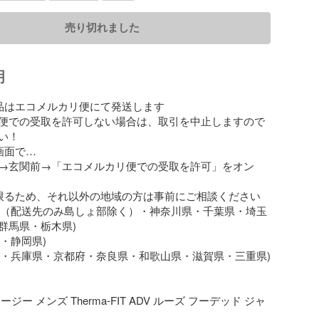
売り切れました
明
商品はエコメルカリ便にて発送します

便での受取を許可しない場合は、取引を中止しますので
！

面で…

→玄関前→「エコメルカリ便での受取を許可」をオン 

限るため、それ以外の地域の方は事前にご相談ください

京都（配送先のみ島しょ部除く）・神奈川県・千葉県・埼玉
馬県・栃木県)

・静岡県)

阪府・兵庫県・京都府・奈良県・和歌山県・滋賀県・三重県)

ジー メンズ Therma-FIT ADV ルーズ フーデッド ジャ