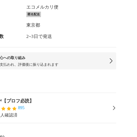
エコメルカリ便
匿名配送
東京都
数
2~3日で発送
心への取り組み
支払われ、評価後に振り込まれます
1™︎【プロフ必読】
895
本人確認済