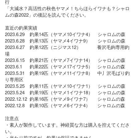
行

「大減水？高活性の秋色ヤマメ！ちらほらイワナも？シャロ
ムの森2022」の後記を読んでください。

直近の釣果実績

2023.6.29    釣果14匹（ヤマメ10イワナ4）    シャロムの森

2023.6.28    釣果13匹（ヤマメ4イワナ9）      シャロムの森

2023.6.27    釣果12匹（ニジマス12）             養沢毛鉤専用釣
場

2023.6.15    釣果21匹（ヤマメ7イワナ14）    シャロムの森

2023.6.1      釣果22匹（ヤマメ17イワナ5）　シャロムの森

2023.5.31    釣果19匹（ヤマメ11イワナ8）　中丿沢毛ばり釣
り専用区

2023.5.25    釣果11匹（ヤマメ10イワナ1）    シャロムの森

2023.5.24    釣果19匹（ヤマメ1イワナ18）    シャロムの森

2022.12.12  釣果16匹（ヤマメ9イワナ7）　  シャロムの森

2022.12.8    釣果10匹（ヤマメ6イワナ4）　  シャロムの森

注意点

・素人が製作しています。神経質な方は購入を控えてくださ
い。

・当たり前ですが、釣果は保証できません。
