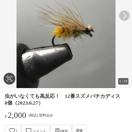
1
/
10
虫がいなくても高反応！ 12番スズメバチカディス
8個（2023.6.27）
2,000
(税込) 送料込み
¥
通報
2
コメント
保存