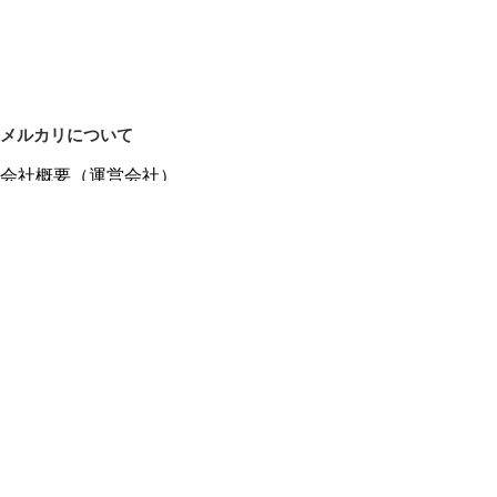
メルカリについて
会社概要（運営会社）
採用情報
プレスリリース
公式ブログ
プレスキット
メルカリUS
メルカリShops
m department（エムデパ）
ヘルプ
ヘルプセンター（ガイド・お問い合わせ）
メルカリShopsでショップを開設する
メルカリShops ショップ管理画面にログイン
メルカリShops出店者向けガイド
お問い合わせ一覧