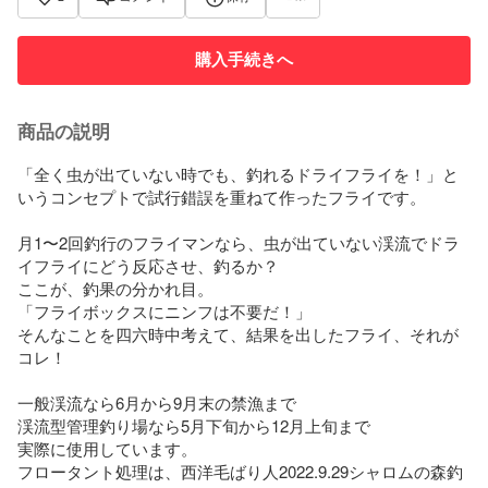
購入手続きへ
商品の説明
「全く虫が出ていない時でも、釣れるドライフライを！」と
いうコンセプトで試行錯誤を重ねて作ったフライです。

月1〜2回釣行のフライマンなら、虫が出ていない渓流でドラ
イフライにどう反応させ、釣るか？

ここが、釣果の分かれ目。

「フライボックスにニンフは不要だ！」

そんなことを四六時中考えて、結果を出したフライ、それが
コレ！

一般渓流なら6月から9月末の禁漁まで

渓流型管理釣り場なら5月下旬から12月上旬まで

実際に使用しています。

フロータント処理は、西洋毛ばり人2022.9.29シャロムの森釣