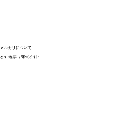
メルカリについて
会社概要（運営会社）
採用情報
プレスリリース
公式ブログ
プレスキット
メルカリUS
メルカリShops
m department（エムデパ）
ヘルプ
ヘルプセンター（ガイド・お問い合わせ）
メルカリShopsでショップを開設する