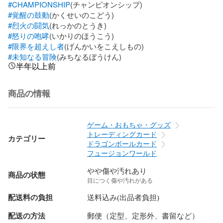
#CHAMPIONSHIP
#覚醒の鼓動
#烈火の闘気
#怒りの咆哮
#限界を超えし者
#未知なる冒険
(みちなるぼうけん)
半年以上前
商品の情報
ゲーム・おもちゃ・グッズ
トレーディングカード
カテゴリー
ドラゴンボールカード
フュージョンワールド
やや傷や汚れあり
商品の状態
目につく傷や汚れがある
配送料の負担
送料込み(出品者負担)
配送の方法
郵便（定型、定形外、書留など）