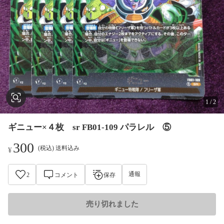
1
/
2
ギニュー×４枚 sr FB01-109 パラレル ⑤
300
(税込) 送料込み
¥
通報
2
コメント
保存
売り切れました