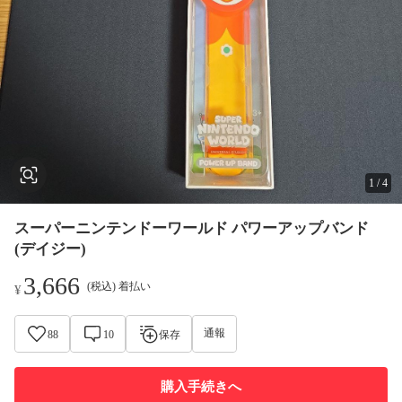
1
/
4
スーパーニンテンドーワールド パワーアップバンド
(デイジー)
3,666
(税込) 着払い
¥
通報
88
10
保存
購入手続きへ