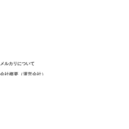
メルカリについて
会社概要（運営会社）
採用情報
プレスリリース
公式ブログ
プレスキット
メルカリUS
メルカリShops
m department（エムデパ）
ヘルプ