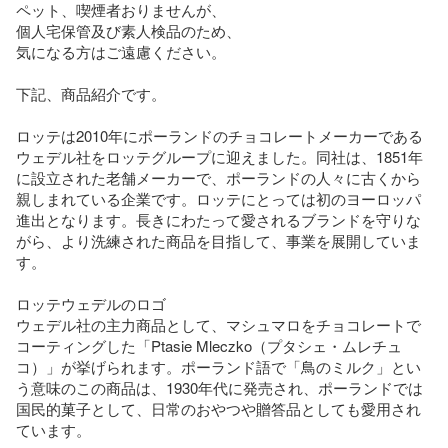
ペット、喫煙者おりませんが、

個人宅保管及び素人検品のため、

気になる方はご遠慮ください。

下記、商品紹介です。

ロッテは2010年にポーランドのチョコレートメーカーである
ウェデル社をロッテグループに迎えました。同社は、1851年
に設立された老舗メーカーで、ポーランドの人々に古くから
親しまれている企業です。ロッテにとっては初のヨーロッパ
進出となります。長きにわたって愛されるブランドを守りな
がら、より洗練された商品を目指して、事業を展開していま
す。

ロッテウェデルのロゴ

ウェデル社の主力商品として、マシュマロをチョコレートで
コーティングした「Ptasie Mleczko（プタシェ・ムレチュ
コ）」が挙げられます。ポーランド語で「鳥のミルク」とい
う意味のこの商品は、1930年代に発売され、ポーランドでは
国民的菓子として、日常のおやつや贈答品としても愛用され
ています。
