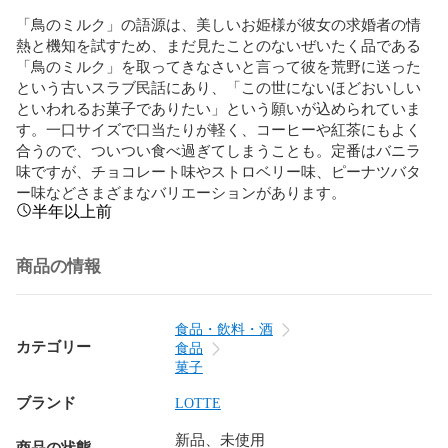
「鳥のミルク」の語源は、美しいお姫様が彼女の求婚者の情
熱と機知を試すため、まだ見たことのないぜいたく品である
「鳥のミルク」を取ってきなさいと言って彼を荒野に送った
という古いスラブ民話にあり、「この世にないほどおいしい
といわれるお菓子でありたい」という願いが込められていま
す。一口サイズで口当たりが軽く、コーヒーや紅茶にもよく
合うので、ついつい食べ過ぎてしまうことも。定番はバニラ
味ですが、チョコレート味やストロベリー味、ピーナツバタ
ー味などさまざまなバリエーションがあります。
半年以上前
商品の情報
食品・飲料・酒
カテゴリー
食品
菓子
ブランド
LOTTE
新品、未使用
商品の状態