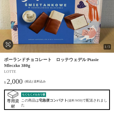
1
/
5
ポーランドチョコレート ロッテウェデル Ptasie
Mleczko 380g
LOTTE
2,000
(税込) 送料込み
¥
らくらくメルカリ便
この商品は
宅急便コンパクト
で配送されまし
専用資
(送料 ¥450)
た
材