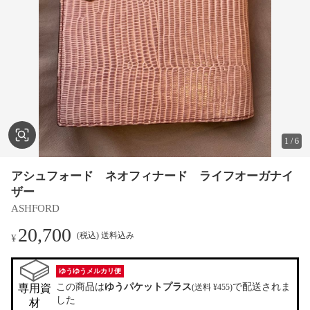
1
/
6
アシュフォード ネオフィナード ライフオーガナイ
ザー
ASHFORD
20,700
(税込) 送料込み
¥
ゆうゆうメルカリ便
この商品は
ゆうパケットプラス
で配送されま
専用資
(送料 ¥455)
した
材