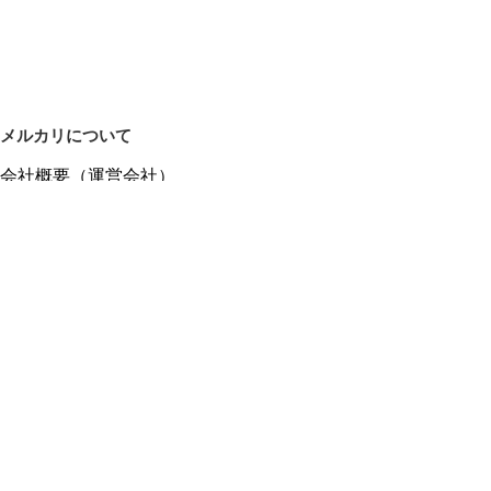
メルカリについて
会社概要（運営会社）
採用情報
プレスリリース
公式ブログ
プレスキット
メルカリUS
メルカリShops
m department（エムデパ）
ヘルプ
ヘルプセンター（ガイド・お問い合わせ）
メルカリShopsでショップを開設する
メルカリShops ショップ管理画面にログイン
メルカリShops出店者向けガイド