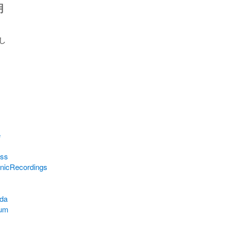
明


e
ess
nicRecordings
da
bum