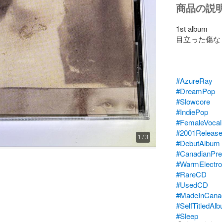
商品の説
1st album

目立った傷なし
#AzureRay
#DreamPop
#Slowcore
#IndiePop
#FemaleVocal
#2001Releas
1
/
3
#DebutAlbum
#CanadianPr
#WarmElectro
#RareCD
#UsedCD
#MadeInCana
#SelfTitledAl
#Sleep