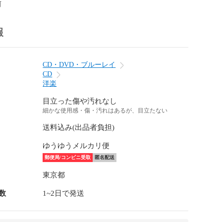
前
報
CD・DVD・ブルーレイ
CD
洋楽
目立った傷や汚れなし
細かな使用感・傷・汚れはあるが、目立たない
送料込み(出品者負担)
ゆうゆうメルカリ便
郵便局/コンビニ受取
匿名配送
東京都
数
1~2日で発送