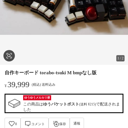
1
/
2
自作キーボード torabo-tsuki M bmpなし版
39,999
(税込) 送料込み
¥
ゆうゆうメルカリ便
この商品は
ゆうパケットポスト
で配送されま
(送料 ¥215)
した
通報
8
コメント
保存