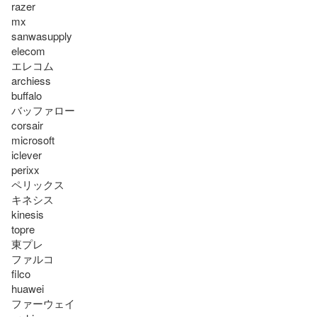
razer

mx

sanwasupply

elecom

エレコム

archiess

buffalo

バッファロー

corsair

microsoft

iclever

perixx

ペリックス

キネシス

kinesis

topre

東プレ

ファルコ

filco

huawei

ファーウェイ
