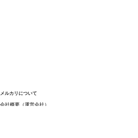
メルカリについて
会社概要（運営会社）
採用情報
プレスリリース
公式ブログ
プレスキット
メルカリUS