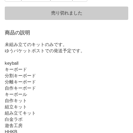
売り切れました
商品の説明
未組み立てのキットのみです。

ゆうパケットポストでの発送予定です。

keyball

キーボード

分割キーボード

分離キーボード

自作キーボード

キーボール

自作キット

組立キット

組み立てキット

白金ラボ

遊舎工房

HHKB
