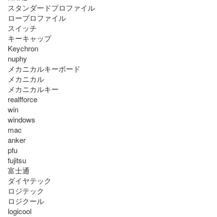
スタンダードプロファイル

ロープロファイル

スイッチ

キーキャップ

Keychron

nuphy

メカニカルキーボード

メカニカル

メカニカルキー

realfforce

win

windows

mac

anker

pfu

fujitsu

富士通

ダイヤテック

ロジテック

ロジクール

logicool
