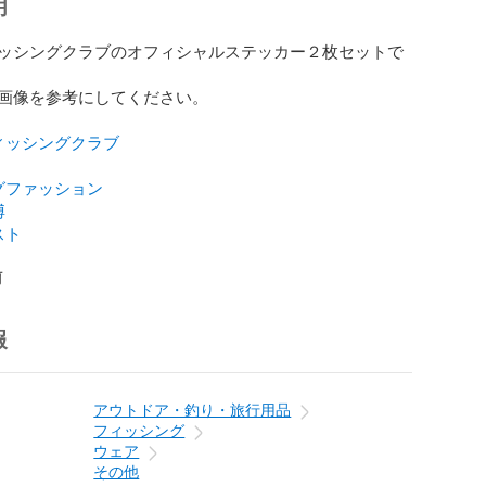
明
ッシングクラブのオフィシャルステッカー２枚セットで
画像を参考にしてください。

ィッシングクラブ
グファッション
博
スト
前
報
アウトドア・釣り・旅行用品
フィッシング
ウェア
その他