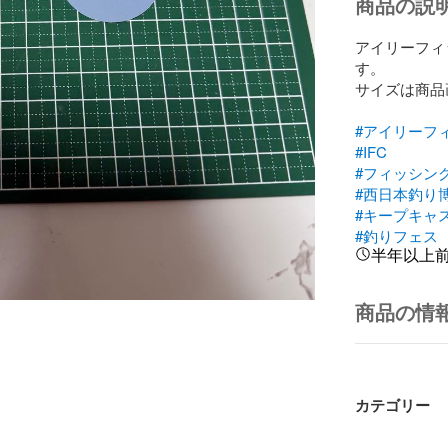
商品の説
アイリーフィ
す。

サイズは商品
#アイリーフ
#IFC
#フィッシン
#西日本釣り
#キープキャ
#釣りフェス
半年以上
商品の情
カテゴリー