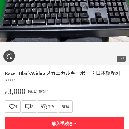
1
/
3
Razer BlackWidowメカニカルキーボード 日本語配列
Razer
3,000
(税込) 着払い
¥
通報
6
3
保存
購入手続きへ