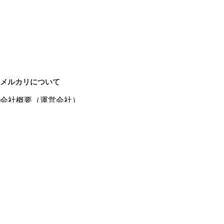
メルカリについて
会社概要（運営会社）
採用情報
プレスリリース
公式ブログ
プレスキット
メルカリUS
メルカリShops
m department（エムデパ）
ヘルプ
ヘルプセンター（ガイド・お問い合わせ）
メルカリShopsでショップを開設する
メルカリShops ショップ管理画面にログイン