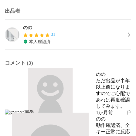
出品者
のの
31
本人確認済
コメント (3)
のの
ただ出品が半年
以上前になりま
すのでご心配で
あれば再度確認
してみます。
1か月前
報告する
のの
動作確認済、全
キー正常に反応