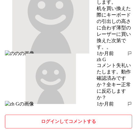
します。

机を買い換えた
際にキーボード
の引出しの高さ
に合わず薄型の
レーザーに買い
換えた次第で
す。。
1か月前
報告する
zh G
コメント失礼い
たします。動作
確認済みです
か？全キー正常
に反応します
か？
1か月前
報告する
ログインしてコメントする