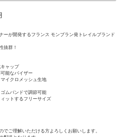
明
ナーが開発するフランス モンブラン発トレイルブランド

性抜群！

キャップ

可能なバイザー

るマイクロメッシュ生地

とゴムバンドで調節可能

フィットするフリーサイズ

のでご理解いただける方よろしくお願いします。

の配送となります。
