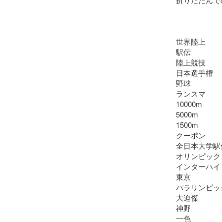
世界陸上

駅伝

陸上競技

日本選手権

野球

ランスマ

10000m

5000m

1500m

クーポン

全日本大学駅伝
オリンピック

インターハイ

東京

パラリンピック
大迫傑

神野

一色
