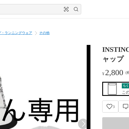
グ・ランニングウェア
その他
INST
ャップ
2,800
(
¥
らく
こ
3