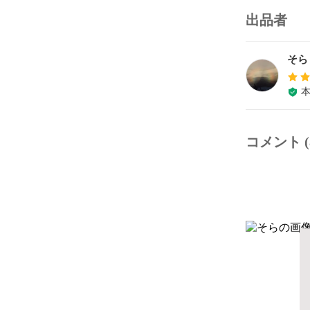
出品者
そら
コメント (