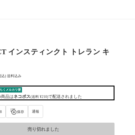
INCT インスティンクト トレラン キ
税込) 送料込み
らくメルカリ便
の商品は
ネコポス
で配送されました
(送料 ¥210)
通報
8
保存
売り切れました