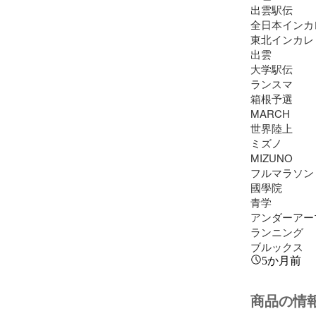
出雲駅伝

全日本インカレ
東北インカレ

出雲

大学駅伝

ランスマ

箱根予選

MARCH

世界陸上

ミズノ

MIZUNO

フルマラソン

國學院

青学

アンダーアーマ
ランニング

ブルックス
5か月前
商品の情