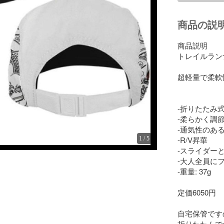
商品の説
商品説明

トレイルラン
超軽量で柔軟
-折りたたみ式
-柔らかく調節
-通気性のあ
-R/V昇華

1
/
5
-スライダー
-大人全員に
-重量: 37g

定価6050円

自宅保管です
折りたたんで