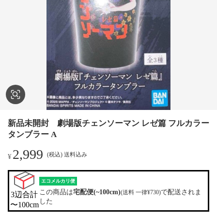
新品未開封 劇場版チェンソーマン レゼ篇 フルカラー
タンブラー A
2,999
(税込) 送料込み
¥
エコメルカリ便
この商品は
宅配便(~100cm)
で配送されま
(送料 一律¥730)
3辺合計

した
〜100cm