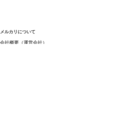
メルカリについて
会社概要（運営会社）
採用情報
プレスリリース
公式ブログ
プレスキット
メルカリUS
メルカリShops
m department（エムデパ）
ヘルプ
ヘルプセンター（ガイド・お問い合わせ）
メルカリShopsでショップを開設する
メルカリShops ショップ管理画面にログイン
メルカリShops出店者向けガイド
お問い合わせ一覧