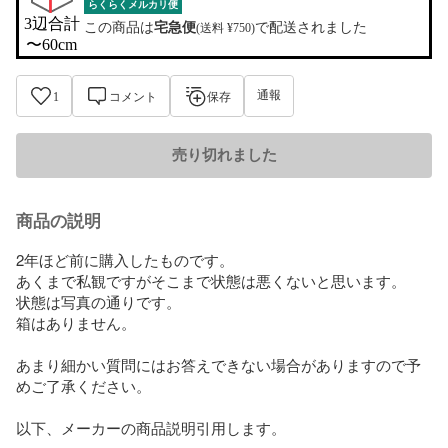
らくらくメルカリ便
3辺合計

この商品は
宅急便
で配送されました
(送料 ¥750)
〜60cm
通報
1
コメント
保存
売り切れました
商品の説明
2年ほど前に購入したものです。

あくまで私観ですがそこまで状態は悪くないと思います。

状態は写真の通りです。

箱はありません。

あまり細かい質問にはお答えできない場合がありますので予
めご了承ください。

以下、メーカーの商品説明引用します。
