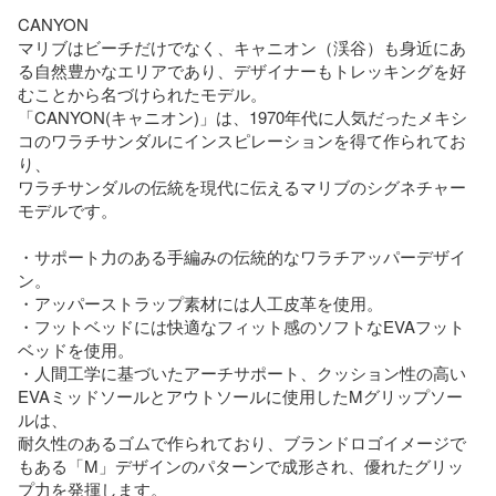
CANYON

マリブはビーチだけでなく、キャニオン（渓谷）も身近にあ
る自然豊かなエリアであり、デザイナーもトレッキングを好
むことから名づけられたモデル。

「CANYON(キャニオン)」は、1970年代に人気だったメキシ
コのワラチサンダルにインスピレーションを得て作られてお
り、

ワラチサンダルの伝統を現代に伝えるマリブのシグネチャー
モデルです。

・サポート力のある手編みの伝統的なワラチアッパーデザイ
ン。

・アッパーストラップ素材には人工皮革を使用。

・フットベッドには快適なフィット感のソフトなEVAフット
ベッドを使用。

・人間工学に基づいたアーチサポート、クッション性の高い
EVAミッドソールとアウトソールに使用したMグリップソー
ルは、

耐久性のあるゴムで作られており、ブランドロゴイメージで
もある「M」デザインのパターンで成形され、優れたグリッ
プ力を発揮します。