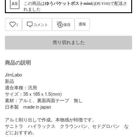
この商品は
ゆうパケットポストmini
で配送さ
(送料 ¥160)
れました
通報
1
コメント
保存
売り切れました
商品の説明
JimLabo

新品

適合車種：汎用

サイズ：35ｘ185ｘ1.5(mm)

素材：アルミ、裏面両面テープ　無し

日本製　made in japan

アルミ削り出しで作成。本物感が特徴です。

サニトラ　ハイラックス　クラウンバン、セドグロバン　な
どにおすすめ。
