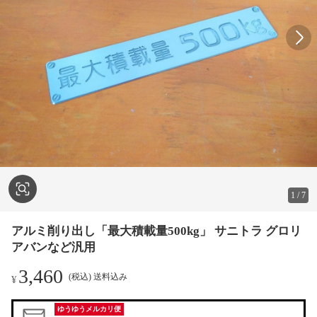
1
/
7
アルミ削り出し「最大積載量500kg」 サニトラ グロリ
アバンなど汎用
3,460
(税込) 送料込み
¥
ゆうゆうメルカリ便