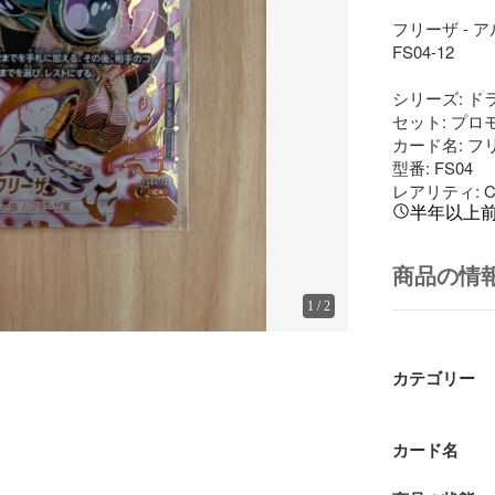
フリーザ - 
FS04-12

シリーズ: 
セット: プロ
カード名: フリ
型番: FS04

レアリティ: 
半年以上
商品の情
1
/
2
カテゴリー
カード名