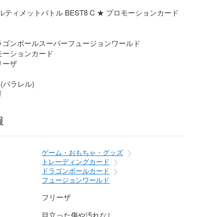
アルティメットバトル BEST8 C ★ プロモーションカード 
ドラゴンボールスーパーフュージョンワールド

モーションカード

ーザ

C(パラレル)
前
報
ゲーム・おもちゃ・グッズ
トレーディングカード
ドラゴンボールカード
フュージョンワールド
フリーザ
目立った傷や汚れなし