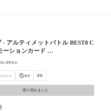
 - アルティメットバトル BEST8 C
モーションカード …
税込) 送料込み
通報
コメント
保存
売り切れました
明