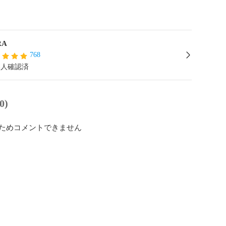
RA
768
本人確認済
0)
ためコメントできません