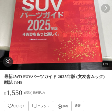
1
/
9
最新4WD SUVパーツガイド 2025年版 (文友舎ムック)
雑誌 7348
1,550
(税込) 送料込み
¥
通報
いいね！
コメント
保存