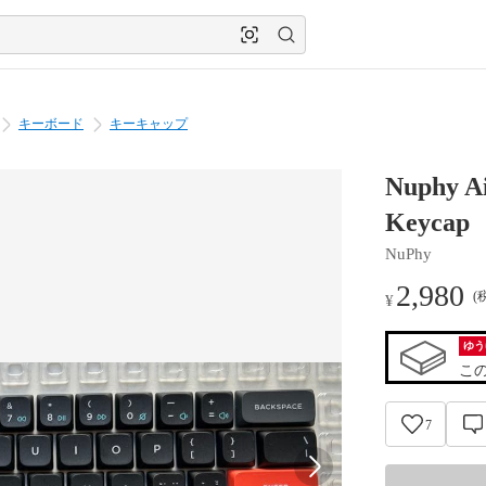
キーボード
キーキャップ
Nuphy
Keycap
NuPhy
2,980
(
¥
ゆう
こ
7