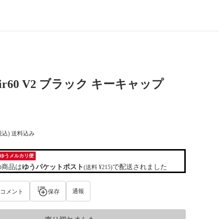
 Air60 V2 ブラック キーキャップ
税込) 送料込み
ゆうメルカリ便
の商品は
ゆうパケットポスト
で配送されました
(送料 ¥215)
通報
コメント
保存