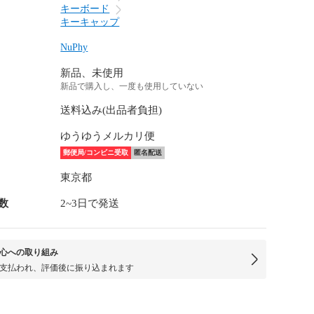
キーボード
キーキャップ
NuPhy
新品、未使用
新品で購入し、一度も使用していない
送料込み(出品者負担)
ゆうゆうメルカリ便
郵便局/コンビニ受取
匿名配送
東京都
数
2~3日で発送
心への取り組み
支払われ、評価後に振り込まれます