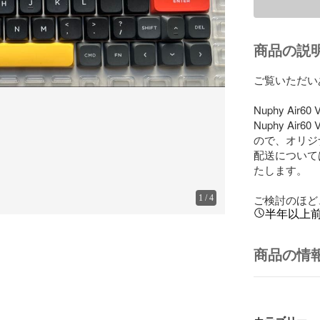
商品の説
ご覧いただい
Nuphy Ai
Nuphy A
ので、オリジ
配送については
たします。

ご検討のほど
1
/
4
半年以上
商品の情