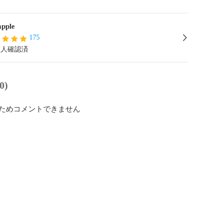
apple
175
本人確認済
0)
ためコメントできません