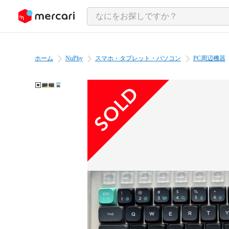
ンツにスキップ
ホーム
NuPhy
スマホ・タブレット・パソコン
PC周辺機器