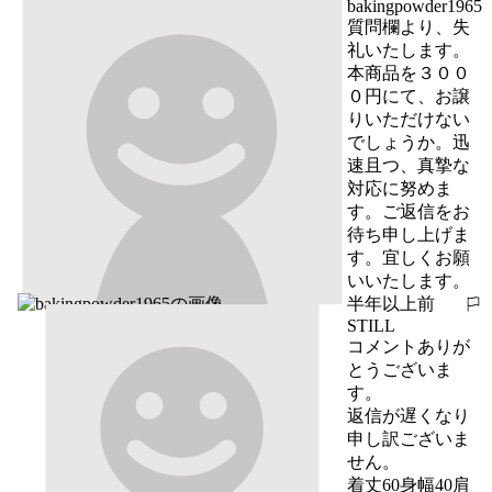
bakingpowder1965
質問欄より、失
礼いたします。
本商品を３００
０円にて、お譲
りいただけない
でしょうか。迅
速且つ、真摯な
対応に努めま
す。ご返信をお
待ち申し上げま
す。宜しくお願
いいたします。
半年以上前
報告する
STILL
コメントありが
とうございま
す。

返信が遅くなり
申し訳ございま
せん。

着丈60身幅40肩