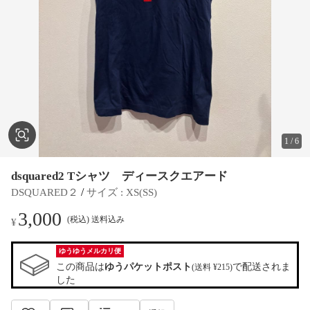
1
/
6
dsquared2 Tシャツ ディースクエアード
 / 
DSQUARED２
サイズ
 : 
XS(SS)
3,000
(税込) 送料込み
¥
ゆうゆうメルカリ便
この商品は
ゆうパケットポスト
で配送されま
(送料 ¥215)
した