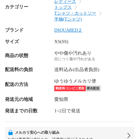
レディース
カテゴリー
トップス
Tシャツ・カットソー
半袖(Tシャツ)
ブランド
DSQUARED２
サイズ
XS(SS)
やや傷や汚れあり
商品の状態
目につく傷や汚れがある
配送料の負担
送料込み(出品者負担)
ゆうゆうメルカリ便
配送の方法
郵便局/コンビニ受取
匿名配送
発送元の地域
愛知県
発送までの日数
1~2日で発送
メルカリ安心への取り組み