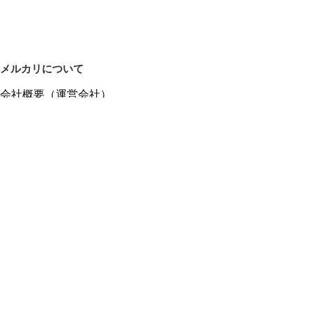
メルカリについて
会社概要（運営会社）
採用情報
プレスリリース
公式ブログ
プレスキット
メルカリUS
メルカリShops
m department（エムデパ）
ヘルプ
ヘルプセンター（ガイド・お問い合わせ）
メルカリShopsでショップを開設する
メルカリShops ショップ管理画面にログイン
メルカリShops出店者向けガイド
お問い合わせ一覧
フリーワードから商品をさがす